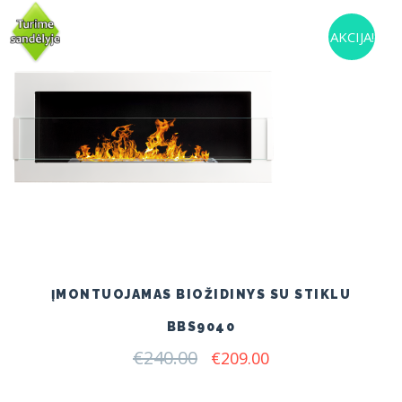
AKCIJA!
ĮMONTUOJAMAS BIOŽIDINYS SU STIKLU
BBS9040
€
240.00
Original
Current
€
209.00
price
price
was:
is: