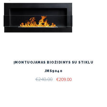
ĮMONTUOJAMAS BIOŽIDINYS SU STIKLU
JMS9040
€
240.00
Original
Current
€
209.00
price
price
was:
is:
€240.00.
€209.00.