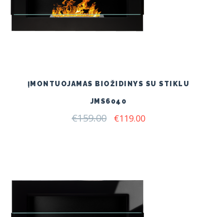
ĮMONTUOJAMAS BIOŽIDINYS SU STIKLU
JMS6040
€
159.00
Original
Current
€
119.00
price
price
was:
is:
€159.00.
€119.00.