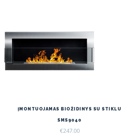
€240.00.
€209.00.
ĮMONTUOJAMAS BIOŽIDINYS SU STIKLU
SMS9040
€
247.00