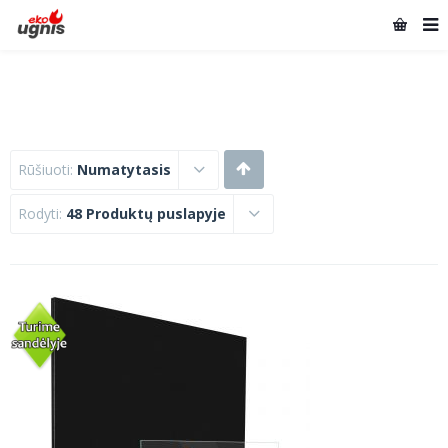
Rūšiuoti:
Numatytasis
Rodyti:
48 Produktų puslapyje