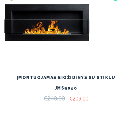
ĮMONTUOJAMAS BIOŽIDINYS SU STIKLU
JMS9040
€
240.00
Original
Current
€
209.00
price
price
was:
is:
€240.00.
€209.00.