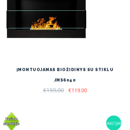
ĮMONTUOJAMAS BIOŽIDINYS SU STIKLU
JMS6040
€
159.00
Original
Current
€
119.00
price
price
was:
is:
€159.00.
€119.00.
AKCIJA!