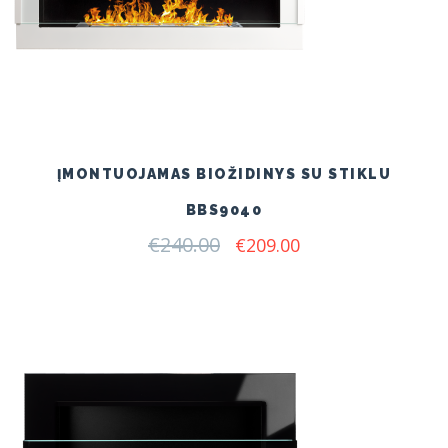
ĮMONTUOJAMAS BIOŽIDINYS SU STIKLU
BBS9040
€
240.00
Original
Current
€
209.00
price
price
was:
is:
€240.00.
€209.00.