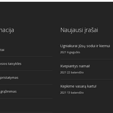
macija
Naujausi įrašai
Ugniakurai Jūsų sodui ir kiemui
tai
2021 6 gegužės
sios taisyklės
Kvepiantys namai!
2021 22 balandžio
 pristatymas
Kepkime vasarą kartu!
 grąžinimas
2021 13 balandžio