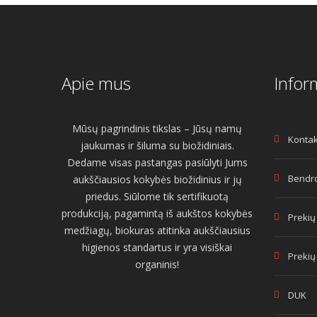
Apie mus
Infor
Mūsų pagrindinis tikslas – Jūsų namų
Kontak
jaukumas ir šiluma su biožidiniais.
Dedame visas pastangas pasiūlyti Jums
Bendro
aukščiausios kokybės biožidinius ir jų
priedus. Siūlome tik sertifikuotą
produkciją, pagamintą iš aukštos kokybės
Prekių
medžiagų, biokuras atitinka aukščiausius
higienos standartus ir yra visiškai
Prekių
organinis!
DUK