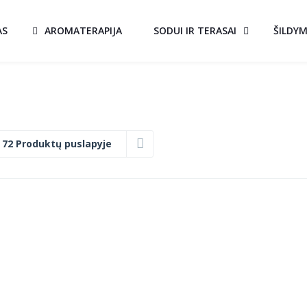
AS
AROMATERAPIJA
SODUI IR TERASAI
ŠILDY
:
72 Produktų puslapyje
BIOŽIDINYS
S
BOARD JUODAS
€
101.00