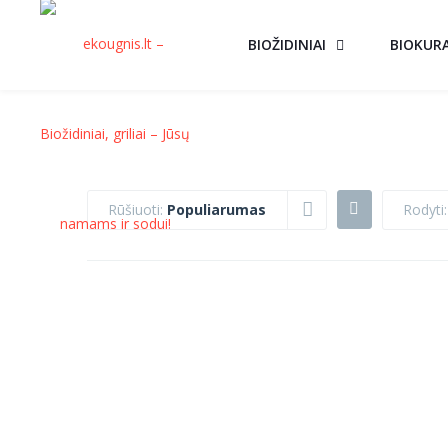
BIOŽIDINIAI
BIOKUR
Rūšiuoti:
Populiarumas
Rodyti
ĮMONTUOJAMAS
BIOŽIDINYS
AKCIJA!
BIOŽIDINYS SU
BOARD BALTA
€
159.00
STIKLU
JMS9040