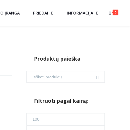
0
MO ĮRANGA
PRIEDAI
INFORMACIJA
Produktų paieška
Filtruoti pagal kainą:
Min
kaina
Maks