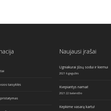
macija
Naujausi įrašai
Ugniakurai Jūsų sodui ir kiemui
tai
2021 6 gegužės
sios taisyklės
Kvepiantys namai!
2021 22 balandžio
 pristatymas
Kepkime vasarą kartu!