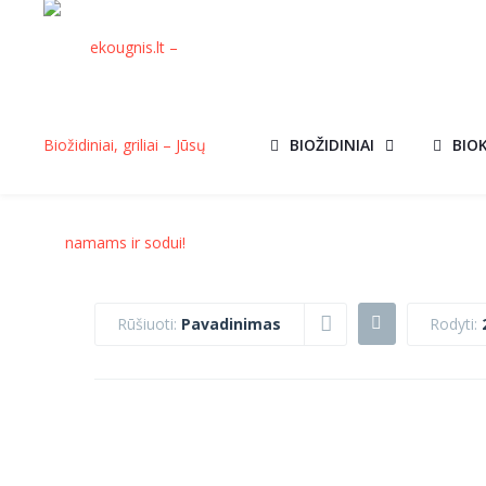
BIOŽIDINIAI
BIO
Rūšiuoti:
Pavadinimas
Rodyti:
BIOŽIDINYS
BIOŽIDINYS
BOARD BALTAS
BOARD JUODA