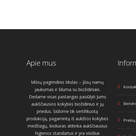
Apie mus
Infor
Mūsų pagrindinis tikslas – Jūsų namų
Kontak
jaukumas ir šiluma su biožidiniais.
Dedame visas pastangas pasiūlyti Jums
Bendro
aukščiausios kokybės biožidinius ir jų
priedus. Siūlome tik sertifikuotą
produkciją, pagamintą iš aukštos kokybės
Prekių
medžiagų, biokuras atitinka aukščiausius
higienos standartus ir yra visiškai