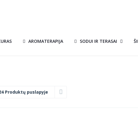
KURAS
AROMATERAPIJA
SODUI IR TERASAI
Š
24 Produktų puslapyje
ĮMONTUOJAMAS
S
BIOŽIDINYS SU