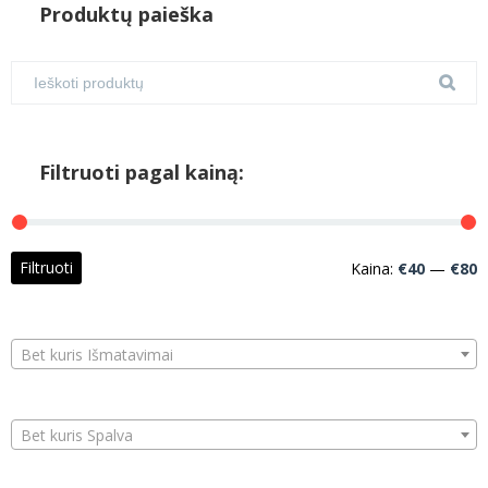
Produktų paieška
Filtruoti pagal kainą:
M
M
Filtruoti
Kaina:
€40
—
€80
k
k
Bet kuris Išmatavimai
Bet kuris Spalva