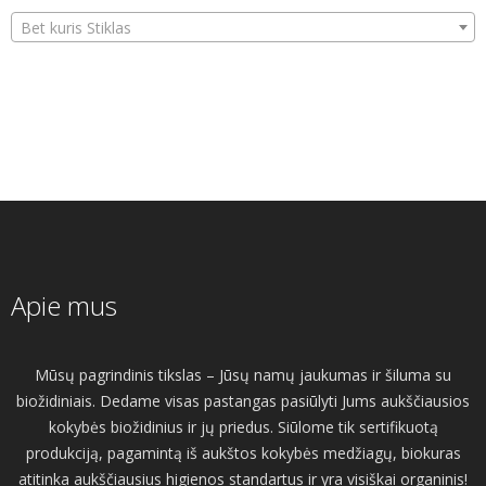
Bet kuris Stiklas
Apie mus
Mūsų pagrindinis tikslas – Jūsų namų jaukumas ir šiluma su
biožidiniais. Dedame visas pastangas pasiūlyti Jums aukščiausios
kokybės biožidinius ir jų priedus. Siūlome tik sertifikuotą
produkciją, pagamintą iš aukštos kokybės medžiagų, biokuras
atitinka aukščiausius higienos standartus ir yra visiškai organinis!