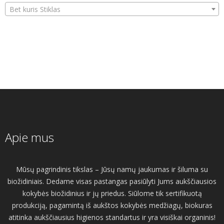
Bet kuris Stiklas
Apie mus
Mūsų pagrindinis tikslas – Jūsų namų jaukumas ir šiluma su
biožidiniais. Dedame visas pastangas pasiūlyti Jums aukščiausios
kokybės biožidinius ir jų priedus. Siūlome tik sertifikuotą
produkciją, pagamintą iš aukštos kokybės medžiagų, biokuras
atitinka aukščiausius higienos standartus ir yra visiškai organinis!