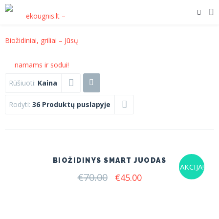
Rūšiuoti:
Kaina
Rodyti:
36 Produktų puslapyje
BIOŽIDINYS SMART JUODAS
AKCIJA!
€
70.00
Original
Current
€
45.00
price
price
was:
is:
€70.00.
€45.00.