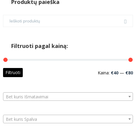
Produktų paieška
Filtruoti pagal kainą:
M
M
Filtruoti
Kaina:
€40
—
€80
k
k
Bet kuris Išmatavimai
Bet kuris Spalva