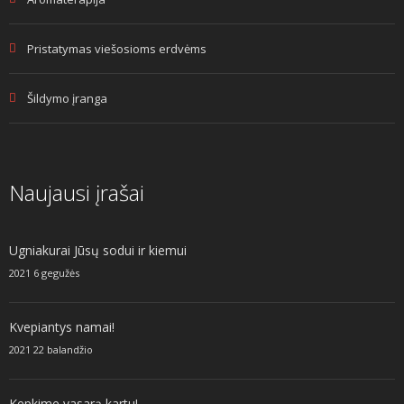
Pristatymas viešosioms erdvėms
Šildymo įranga
Naujausi įrašai
Ugniakurai Jūsų sodui ir kiemui
2021 6 gegužės
Kvepiantys namai!
2021 22 balandžio
Kepkime vasarą kartu!