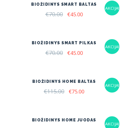
BIOŽIDINYS SMART BALTAS
AKCIJA!
€
70.00
Original
Current
€
45.00
price
price
was:
is:
€70.00.
€45.00.
BIOŽIDINYS SMART PILKAS
AKCIJA!
€
70.00
Original
Current
€
45.00
price
price
was:
is:
€70.00.
€45.00.
BIOŽIDINYS HOME BALTAS
AKCIJA!
€
115.00
Original
Current
€
75.00
price
price
was:
is:
€115.00.
€75.00.
BIOŽIDINYS HOME JUODAS
AKCIJA!