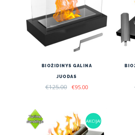
BIOŽIDINYS GALINA
BIO
JUODAS
€
125.00
Original
Current
€
95.00
price
price
was:
is:
€125.00.
€95.00.
AKCIJA!