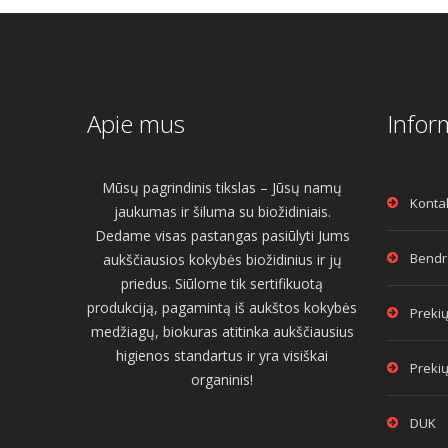
Apie mus
Infor
Mūsų pagrindinis tikslas – Jūsų namų
Konta
jaukumas ir šiluma su biožidiniais.
Dedame visas pastangas pasiūlyti Jums
Bendro
aukščiausios kokybės biožidinius ir jų
priedus. Siūlome tik sertifikuotą
produkciją, pagamintą iš aukštos kokybės
Prekių
medžiagų, biokuras atitinka aukščiausius
higienos standartus ir yra visiškai
Prekių
organinis!
DUK