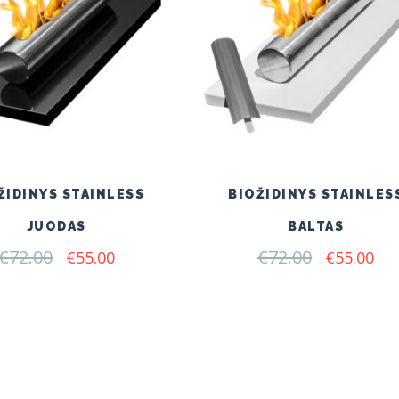
ŽIDINYS STAINLESS
BIOŽIDINYS STAINLES
JUODAS
BALTAS
€
72.00
Original
Current
€
72.00
Original
Cur
€
55.00
€
55.00
price
price
price
pri
was:
is:
was:
is:
€72.00.
€55.00.
€72.00.
€55