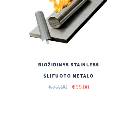
BIOŽIDINYS STAINLESS
ŠLIFUOTO METALO
€
72.00
Original
Current
€
55.00
price
price
was:
is:
€72.00.
€55.00.