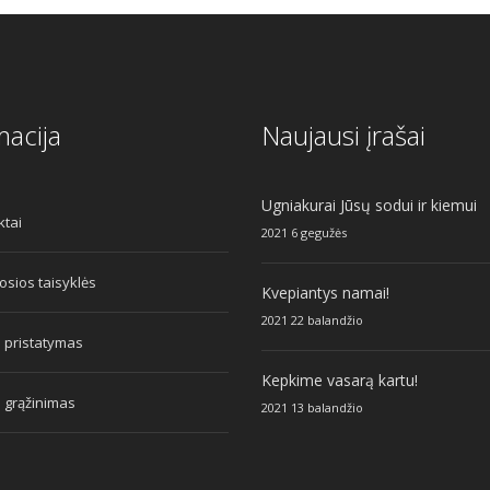
macija
Naujausi įrašai
Ugniakurai Jūsų sodui ir kiemui
ktai
2021 6 gegužės
sios taisyklės
Kvepiantys namai!
2021 22 balandžio
 pristatymas
Kepkime vasarą kartu!
 grąžinimas
2021 13 balandžio