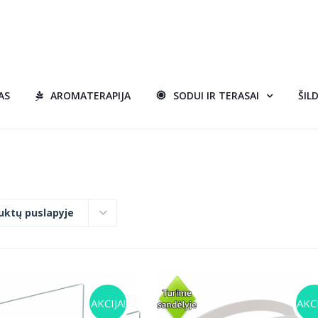
AS
AROMATERAPIJA
SODUI IR TERASAI
ŠIL
uktų puslapyje
AKCIJA!
AKCI