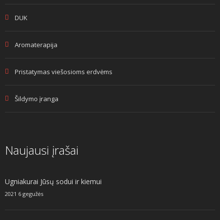
DUK
Aromaterapija
Pristatymas viešosioms erdvėms
Šildymo įranga
Naujausi įrašai
Ugniakurai Jūsų sodui ir kiemui
2021 6 gegužės