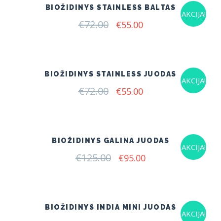
BIOŽIDINYS STAINLESS BALTAS
AKCIJA!
€
72.00
Original
Current
€
55.00
price
price
was:
is:
€72.00.
€55.00.
BIOŽIDINYS STAINLESS JUODAS
AKCIJA!
€
72.00
Original
Current
€
55.00
price
price
was:
is:
€72.00.
€55.00.
BIOŽIDINYS GALINA JUODAS
AKCIJA!
€
125.00
Original
Current
€
95.00
price
price
was:
is:
€125.00.
€95.00.
BIOŽIDINYS INDIA MINI JUODAS
AKCIJA!