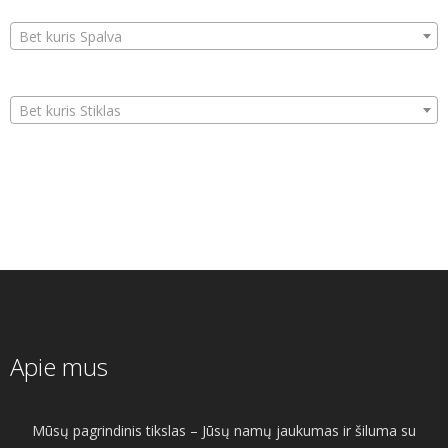
Bet kuris Spalva
Bet kuris Stiklas
Apie mus
Mūsų pagrindinis tikslas – Jūsų namų jaukumas ir šiluma su