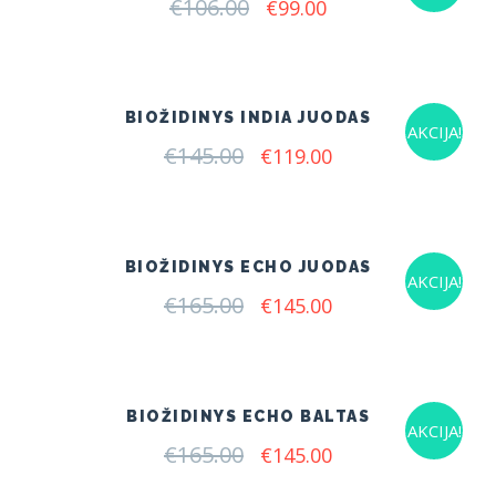
€
106.00
Original
Current
€
99.00
price
price
was:
is:
€106.00.
€99.00.
BIOŽIDINYS INDIA JUODAS
AKCIJA!
€
145.00
Original
Current
€
119.00
price
price
was:
is:
€145.00.
€119.00.
BIOŽIDINYS ECHO JUODAS
AKCIJA!
€
165.00
Original
Current
€
145.00
price
price
was:
is:
€165.00.
€145.00.
BIOŽIDINYS ECHO BALTAS
AKCIJA!
€
165.00
Original
Current
€
145.00
price
price
was:
is: