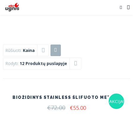
Rūšiuoti:
Kaina
Rodyti:
12 Produktų puslapyje
BIOŽIDINYS STAINLESS ŠLIFUOTO METALO
AKCIJA!
€
72.00
Original
Current
€
55.00
price
price
was:
is:
€72.00.
€55.00.