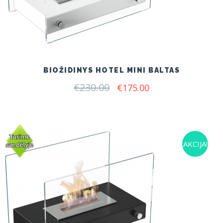
BIOŽIDINYS HOTEL MINI BALTAS
€
230.00
Original
Current
€
175.00
price
price
was:
is:
€230.00.
€175.00.
AKCIJA!