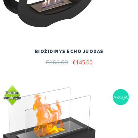
BIOŽIDINYS ECHO JUODAS
€
165.00
Original
Current
€
145.00
price
price
was:
is:
€165.00.
€145.00.
AKCIJA!