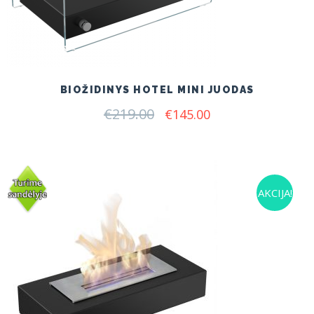
BIOŽIDINYS HOTEL MINI JUODAS
€
219.00
Original
Current
€
145.00
price
price
was:
is:
€219.00.
€145.00.
AKCIJA!