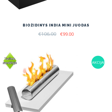
BIOŽIDINYS INDIA MINI JUODAS
€
106.00
Original
Current
€
99.00
price
price
was:
is:
€106.00.
€99.00.
AKCIJA!