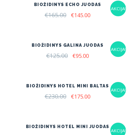
BIOŽIDINYS ECHO JUODAS
AKCIJA!
€
165.00
Original
Current
€
145.00
price
price
was:
is:
€165.00.
€145.00.
BIOŽIDINYS GALINA JUODAS
AKCIJA!
€
125.00
Original
Current
€
95.00
price
price
was:
is:
€125.00.
€95.00.
BIOŽIDINYS HOTEL MINI BALTAS
AKCIJA!
€
230.00
Original
Current
€
175.00
price
price
was:
is:
€230.00.
€175.00.
BIOŽIDINYS HOTEL MINI JUODAS
AKCIJA!