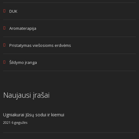
DUK
Aromaterapija
Pristatymas viešosioms erdvėms
Šildymo įranga
Naujausi įrašai
Ugniakurai Jūsų sodui ir kiemui
2021 6 gegužės