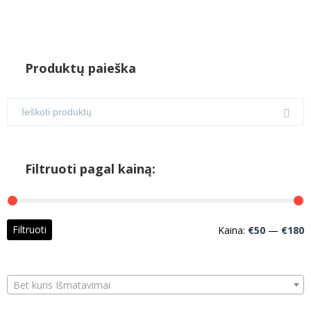
Produktų paieška
Filtruoti pagal kainą:
M
M
Filtruoti
Kaina:
€50
—
€180
k
k
Bet kuris Išmatavimai