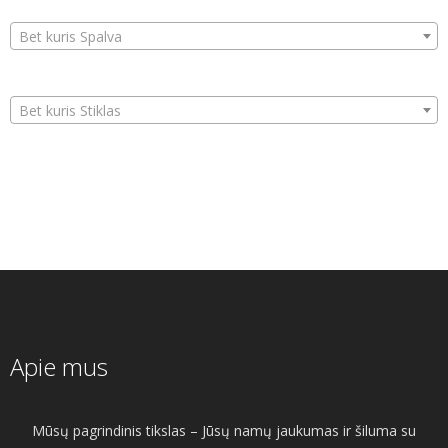
Bet kuris Spalva
Bet kuris Stiklas
Apie mus
Mūsų pagrindinis tikslas – Jūsų namų jaukumas ir šiluma su