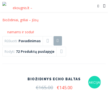
Rūšiuoti:
Pavadinimas
Rodyti:
72 Produktų puslapyje
BIOŽIDINYS ECHO BALTAS
AKCIJA!
€
165.00
Original
Current
€
145.00
price
price
was:
is:
€165.00.
€145.00.