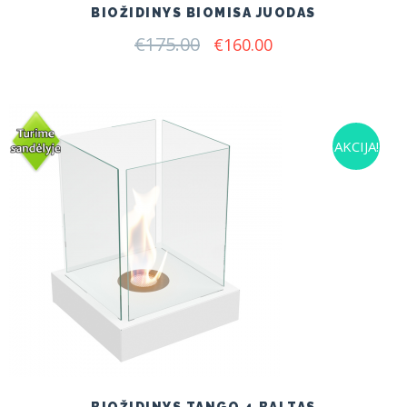
BIOŽIDINYS BIOMISA JUODAS
€
175.00
Original
Current
€
160.00
price
price
was:
is:
€175.00.
€160.00.
AKCIJA!