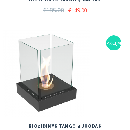
BIOŽIDINYS TANGO 4 BALTAS
€
185.00
Original
Current
€
149.00
price
price
was:
is:
€185.00.
€149.00.
AKCIJA!
BIOŽIDINYS TANGO 4 JUODAS