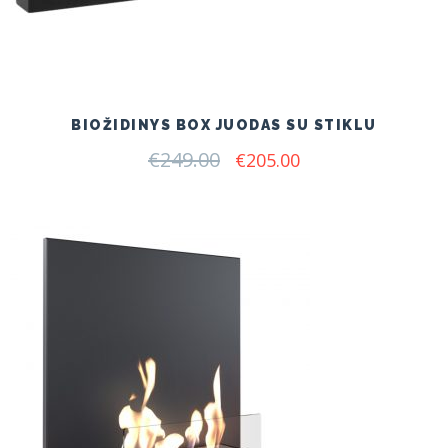
BIOŽIDINYS BOX JUODAS SU STIKLU
€
249.00
Original
Current
€
205.00
price
price
was:
is:
€249.00.
€205.00.