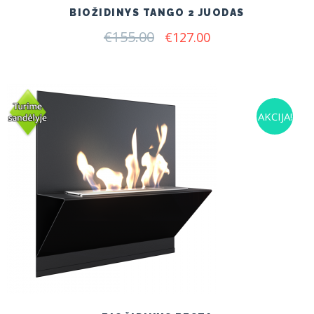
BIOŽIDINYS TANGO 2 JUODAS
€
155.00
Original
Current
€
127.00
price
price
was:
is:
€155.00.
€127.00.
AKCIJA!