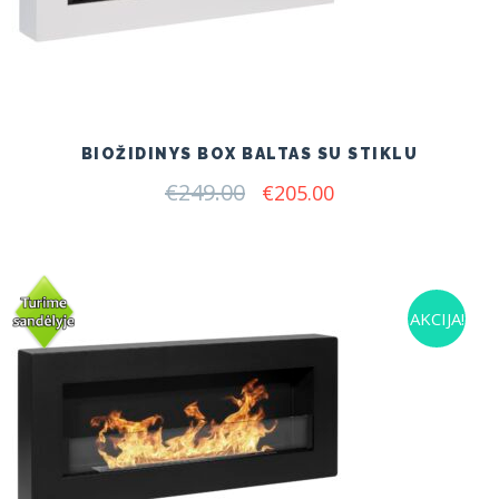
BIOŽIDINYS BOX BALTAS SU STIKLU
€
249.00
Original
Current
€
205.00
price
price
was:
is:
€249.00.
€205.00.
AKCIJA!