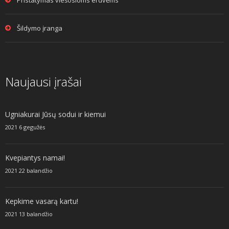
Pristatymas viešosioms erdvėms
Šildymo įranga
Naujausi įrašai
Ugniakurai Jūsų sodui ir kiemui
2021 6 gegužės
Kvepiantys namai!
2021 22 balandžio
Kepkime vasarą kartu!
2021 13 balandžio