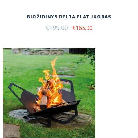
BIOŽIDINYS DELTA FLAT JUODAS
€
199.00
Original
Current
€
165.00
price
price
was:
is:
€199.00.
€165.00.