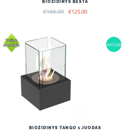
BIOŽIDINYS BESTA
€
166.00
Original
Current
€
125.00
price
price
was:
is:
€166.00.
€125.00.
AKCIJA!
BIOŽIDINYS TANGO 1 JUODAS