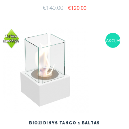
€
140.00
Original
Current
€
120.00
price
price
was:
is:
€140.00.
€120.00.
AKCIJA!
BIOŽIDINYS TANGO 1 BALTAS