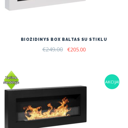
BIOŽIDINYS BOX BALTAS SU STIKLU
€
249.00
Original
Current
€
205.00
price
price
was:
is:
€249.00.
€205.00.
AKCIJA!