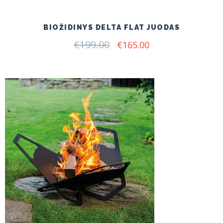
BIOŽIDINYS DELTA FLAT JUODAS
€
199.00
Original
Current
€
165.00
price
price
was:
is:
€199.00.
€165.00.