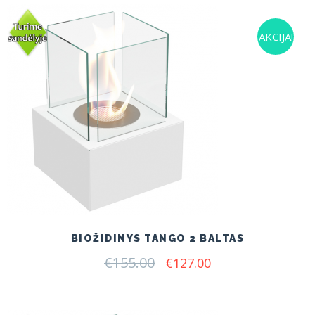
AKCIJA!
BIOŽIDINYS TANGO 2 BALTAS
€
155.00
Original
Current
€
127.00
price
price
was:
is:
€155.00.
€127.00.