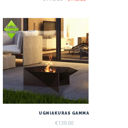
price
price
was:
is:
€175.00.
€145.00.
UGNIAKURAS GAMMA
€
139.00