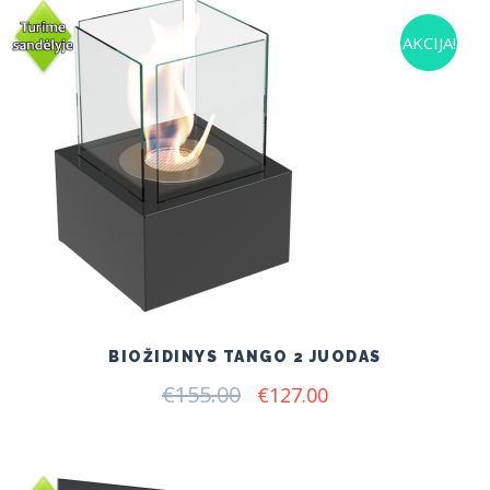
AKCIJA!
BIOŽIDINYS TANGO 2 JUODAS
€
155.00
Original
Current
€
127.00
price
price
was:
is:
€155.00.
€127.00.