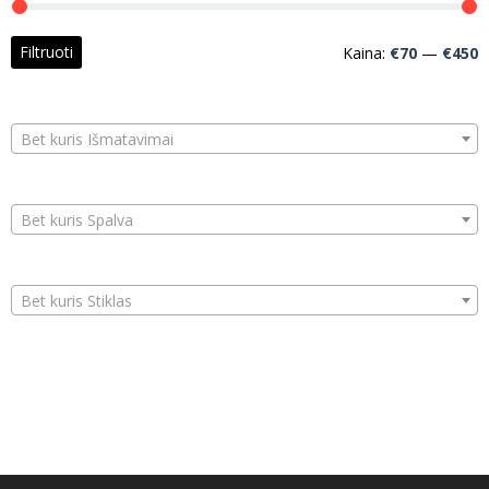
M
M
Filtruoti
Kaina:
€70
—
€450
k
k
Bet kuris Išmatavimai
Bet kuris Spalva
Bet kuris Stiklas