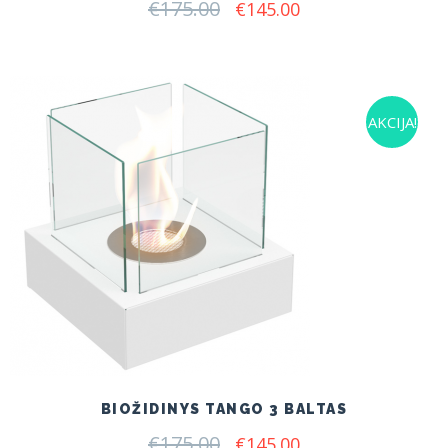
€
175.00
Original
Current
€
145.00
price
price
was:
is:
€175.00.
€145.00.
AKCIJA!
BIOŽIDINYS TANGO 3 BALTAS
€
175.00
Original
Current
€
145.00