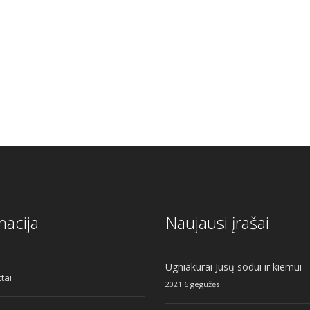
macija
Naujausi įrašai
Ugniakurai Jūsų sodui ir kiemui
tai
2021 6 gegužės