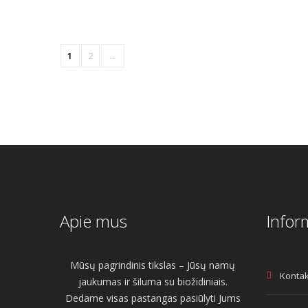
was:
is:
€140.00.
€120.00.
1
2
→
Apie mus
Infor
Mūsų pagrindinis tikslas – Jūsų namų
Kontak
jaukumas ir šiluma su biožidiniais.
Dedame visas pastangas pasiūlyti Jums