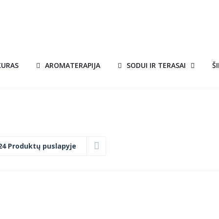
KURAS
AROMATERAPIJA
SODUI IR TERASAI
Š
24 Produktų puslapyje
UGNIAKURAS
PYRAMID