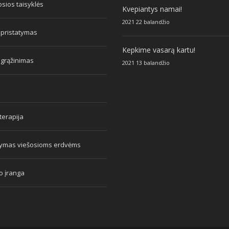
sios taisyklės
Kvepiantys namai!
2021 22 balandžio
 pristatymas
Kepkime vasarą kartu!
 grąžinimas
2021 13 balandžio
erapija
tymas viešosioms erdvėms
o įranga