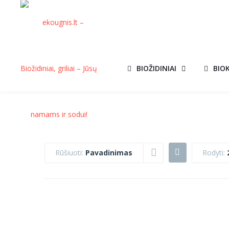
BIOŽIDINIAI
BIO
Rūšiuoti:
Pavadinimas
Rodyti:
UGNIAKURAS
UGNIAKURAS
TRIANGLE
SUNNY