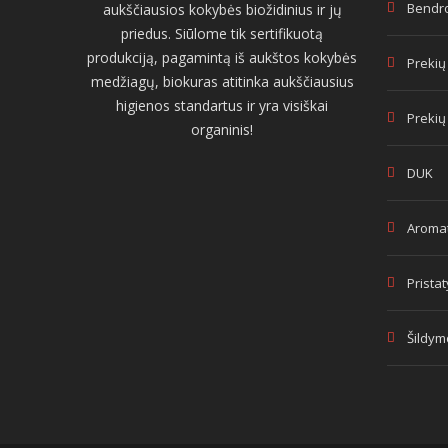
Bendro
aukščiausios kokybės biožidinius ir jų
priedus. Siūlome tik sertifikuotą
produkciją, pagamintą iš aukštos kokybės
Prekių
medžiagų, biokuras atitinka aukščiausius
higienos standartus ir yra visiškai
Prekių
organinis!
DUK
Aromat
Prista
Šildym