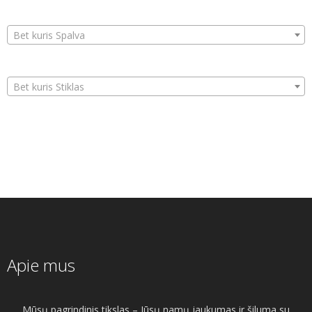
Bet kuris Spalva
Bet kuris Stiklas
Apie mus
Mūsų pagrindinis tikslas – Jūsų namų jaukumas ir šiluma su