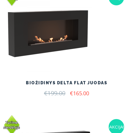
BIOŽIDINYS DELTA FLAT JUODAS
€
199.00
Original
Current
€
165.00
price
price
was:
is:
€199.00.
€165.00.
AKCIJA!