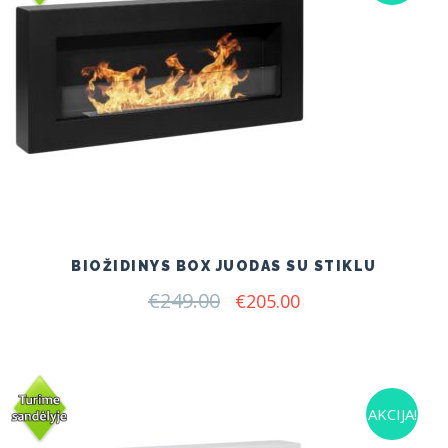
BIOŽIDINYS BOX JUODAS SU STIKLU
€
249.00
Original
Current
€
205.00
price
price
was:
is:
€249.00.
€205.00.
AKCIJA!