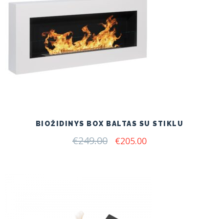
BIOŽIDINYS BOX BALTAS SU STIKLU
€
249.00
Original
Current
€
205.00
price
price
was:
is:
€249.00.
€205.00.