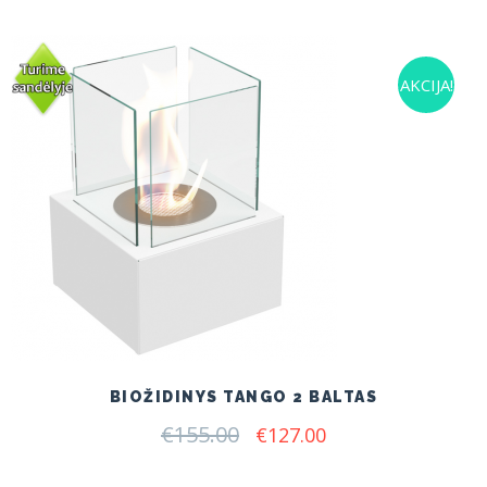
was:
is:
€155.00.
€127.00.
AKCIJA!
BIOŽIDINYS TANGO 2 BALTAS
€
155.00
Original
Current
€
127.00
price
price
was:
is: