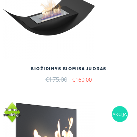
BIOŽIDINYS BIOMISA JUODAS
€
175.00
Original
Current
€
160.00
price
price
was:
is:
€175.00.
€160.00.
AKCIJA!