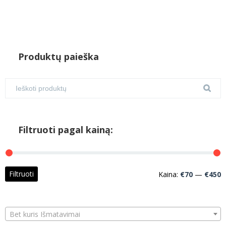
Produktų paieška
Filtruoti pagal kainą:
M
M
Filtruoti
Kaina:
€70
—
€450
k
k
Bet kuris Išmatavimai