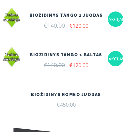
€155.00.
€127.00.
BIOŽIDINYS TANGO 1 JUODAS
AKCIJA!
€
140.00
Original
Current
€
120.00
price
price
was:
is:
€140.00.
€120.00.
BIOŽIDINYS TANGO 1 BALTAS
AKCIJA!
€
140.00
Original
Current
€
120.00
price
price
was:
is:
€140.00.
€120.00.
BIOŽIDINYS ROMEO JUODAS
€
450.00