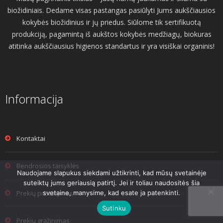
biožidiniais. Dedame visas pastangas pasiūlyti Jums aukščiausios
kokybės biožidinius ir jų priedus. Siūlome tik sertifikuotą
produkciją, pagamintą iš aukštos kokybės medžiagų, biokuras
atitinka aukščiausius higienos standartus ir yra visiškai organinis!
Informacija
Kontaktai
Bendrosios taisyklės
Naudojame slapukus siekdami užtikrinti, kad mūsų svetainėje
suteiktų jums geriausią patirtį. Jei ir toliau naudositės šia
svetaine, manysime, kad esate ja patenkinti.
Prekių pristatymas
Sutinku
Prekių grąžinimas