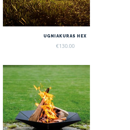
UGNIAKURAS HEX
€
130.00