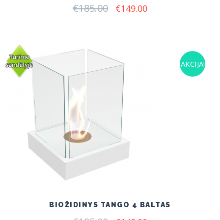
€
185.00
Original
Current
€
149.00
price
price
was:
is:
€185.00.
€149.00.
AKCIJA!
BIOŽIDINYS TANGO 4 BALTAS