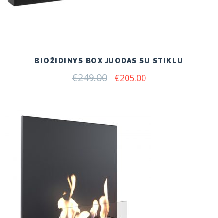
BIOŽIDINYS BOX JUODAS SU STIKLU
€
249.00
Original
Current
€
205.00
price
price
was:
is:
€249.00.
€205.00.