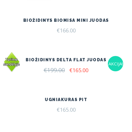
BIOŽIDINYS BIOMISA MINI JUODAS
€
166.00
BIOŽIDINYS DELTA FLAT JUODAS
AKCIJA!
€
199.00
Original
Current
€
165.00
price
price
was:
is:
€199.00.
€165.00.
UGNIAKURAS PIT
€
165.00