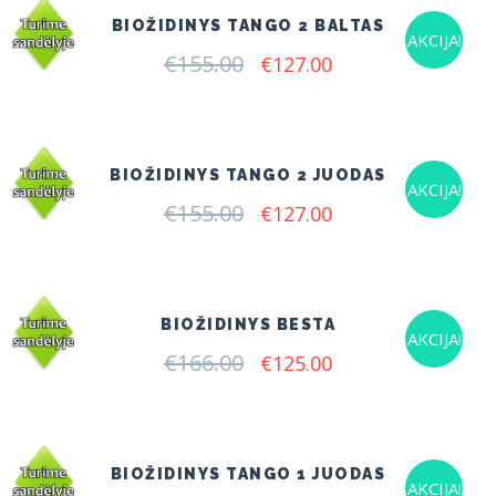
BIOŽIDINYS TANGO 2 BALTAS
AKCIJA!
€
155.00
Original
Current
€
127.00
price
price
was:
is:
€155.00.
€127.00.
BIOŽIDINYS TANGO 2 JUODAS
AKCIJA!
€
155.00
Original
Current
€
127.00
price
price
was:
is:
€155.00.
€127.00.
BIOŽIDINYS BESTA
AKCIJA!
€
166.00
Original
Current
€
125.00
price
price
was:
is:
€166.00.
€125.00.
BIOŽIDINYS TANGO 1 JUODAS
AKCIJA!