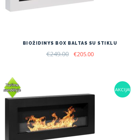
BIOŽIDINYS BOX BALTAS SU STIKLU
€
249.00
Original
Current
€
205.00
price
price
was:
is:
€249.00.
€205.00.
AKCIJA!