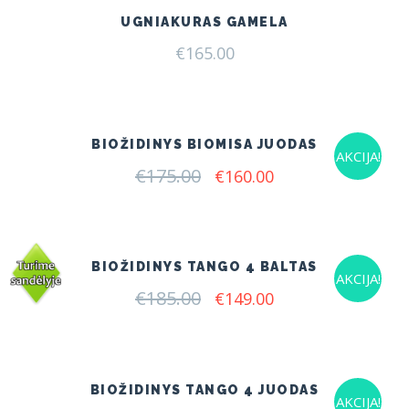
UGNIAKURAS GAMELA
€
165.00
BIOŽIDINYS BIOMISA JUODAS
AKCIJA!
€
175.00
Original
Current
€
160.00
price
price
was:
is:
€175.00.
€160.00.
BIOŽIDINYS TANGO 4 BALTAS
AKCIJA!
€
185.00
Original
Current
€
149.00
price
price
was:
is:
€185.00.
€149.00.
BIOŽIDINYS TANGO 4 JUODAS
AKCIJA!