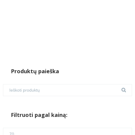
Produktų paieška
Filtruoti pagal kainą:
Min