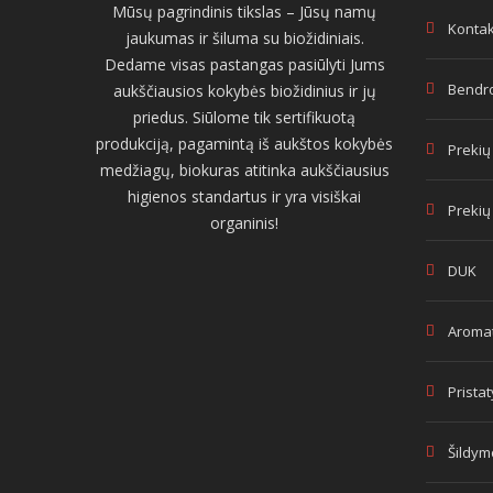
Mūsų pagrindinis tikslas – Jūsų namų
Kontak
jaukumas ir šiluma su biožidiniais.
Dedame visas pastangas pasiūlyti Jums
Bendro
aukščiausios kokybės biožidinius ir jų
priedus. Siūlome tik sertifikuotą
produkciją, pagamintą iš aukštos kokybės
Prekių
medžiagų, biokuras atitinka aukščiausius
higienos standartus ir yra visiškai
Prekių
organinis!
DUK
Aromat
Prista
Šildym