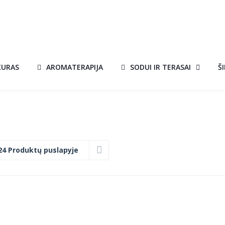
KURAS
AROMATERAPIJA
SODUI IR TERASAI
Š
24 Produktų puslapyje
BIOŽIDINYS
A!
BIOMISA MINI