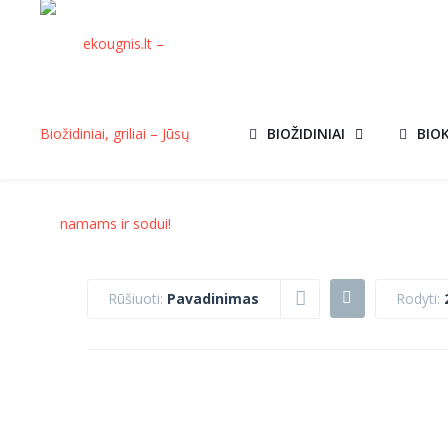
BIOŽIDINIAI
BIO
Rūšiuoti:
Pavadinimas
Rodyti:
BIOŽIDINYS
BIOŽIDINYS
AKCIJA!
AKCIJ
BESTA
BIOMISA