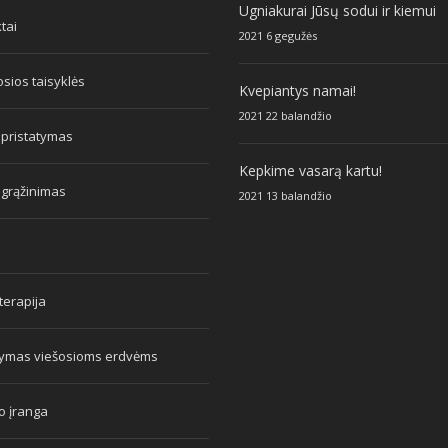
Ugniakurai Jūsų sodui ir kiemui
tai
2021 6 gegužės
sios taisyklės
Kvepiantys namai!
2021 22 balandžio
 pristatymas
Kepkime vasarą kartu!
 grąžinimas
2021 13 balandžio
erapija
tymas viešosioms erdvėms
o įranga