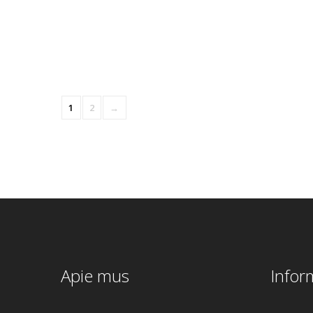
ERIZO 50×50
ERIZO 60×40
€
255.00
€
225.00
1
2
→
Apie mus
Infor