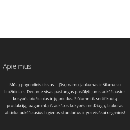
Apie mus
Mūsų pagrindinis tikslas – Jūsų namų jaukumas ir šiluma su
biožidiniais. Dedame visas pastangas pasiūlyti Jums aukščiausios
kokybės biožidinius ir jų priedus. Siūlome tik sertifikuotą
produkciją, pagamintą iš aukštos kokybės medžiagų, biokuras
atitinka aukščiausius higienos standartus ir yra visiškai organinis!