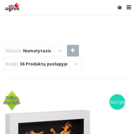
Rūšiuoti:
Numatytasis
Rodyti:
36 Produktų puslapyje
AKCIJA!