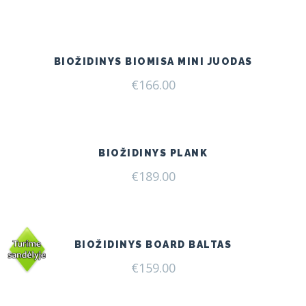
price
price
was:
is:
€175.00.
€160.00.
BIOŽIDINYS BIOMISA MINI JUODAS
€
166.00
BIOŽIDINYS PLANK
€
189.00
BIOŽIDINYS BOARD BALTAS
€
159.00