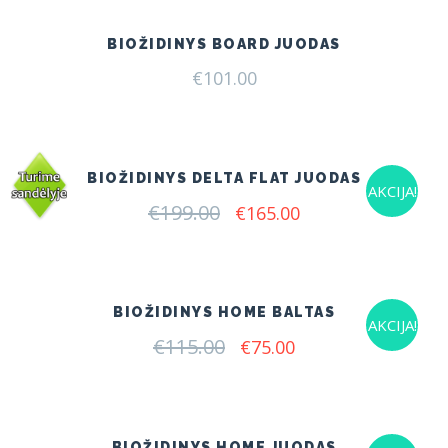
BIOŽIDINYS BOARD JUODAS
€
101.00
BIOŽIDINYS DELTA FLAT JUODAS
AKCIJA!
€
199.00
Original
Current
€
165.00
price
price
was:
is:
€199.00.
€165.00.
BIOŽIDINYS HOME BALTAS
AKCIJA!
€
115.00
Original
Current
€
75.00
price
price
was:
is:
€115.00.
€75.00.
BIOŽIDINYS HOME JUODAS