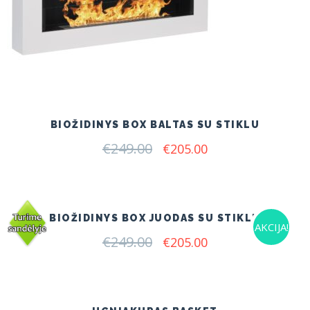
BIOŽIDINYS BOX BALTAS SU STIKLU
€
249.00
Original
Current
€
205.00
price
price
was:
is:
€249.00.
€205.00.
BIOŽIDINYS BOX JUODAS SU STIKLU
AKCIJA!
€
249.00
Original
Current
€
205.00
price
price
was:
is:
€249.00.
€205.00.