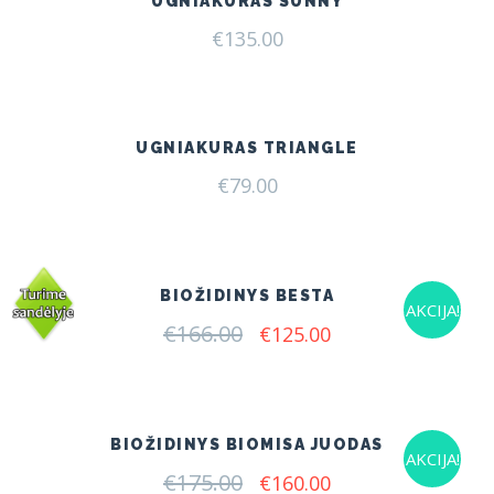
UGNIAKURAS SUNNY
€
135.00
UGNIAKURAS TRIANGLE
€
79.00
BIOŽIDINYS BESTA
AKCIJA!
€
166.00
Original
Current
€
125.00
price
price
was:
is:
€166.00.
€125.00.
BIOŽIDINYS BIOMISA JUODAS
AKCIJA!
€
175.00
Original
Current
€
160.00