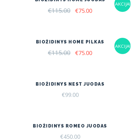
AKCIJA!
€
115.00
Original
Current
€
75.00
price
price
was:
is:
€115.00.
€75.00.
BIOŽIDINYS HOME PILKAS
AKCIJA!
€
115.00
Original
Current
€
75.00
price
price
was:
is:
€115.00.
€75.00.
BIOŽIDINYS NEST JUODAS
€
99.00
BIOŽIDINYS ROMEO JUODAS
€
450.00