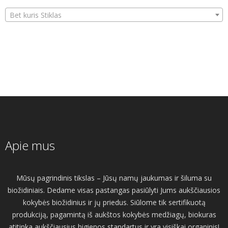
Bet kuris Stiklas
Apie mus
Mūsų pagrindinis tikslas – Jūsų namų jaukumas ir šiluma su
biožidiniais. Dedame visas pastangas pasiūlyti Jums aukščiausios
kokybės biožidinius ir jų priedus. Siūlome tik sertifikuotą
produkciją, pagamintą iš aukštos kokybės medžiagų, biokuras
atitinka aukščiausius higienos standartus ir yra visiškai organinis!