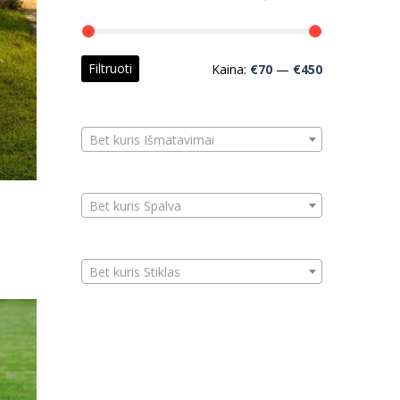
Min
Maks
Filtruoti
Kaina:
€70
—
€450
kaina
kaina
Bet kuris Išmatavimai
Bet kuris Spalva
D
Bet kuris Stiklas