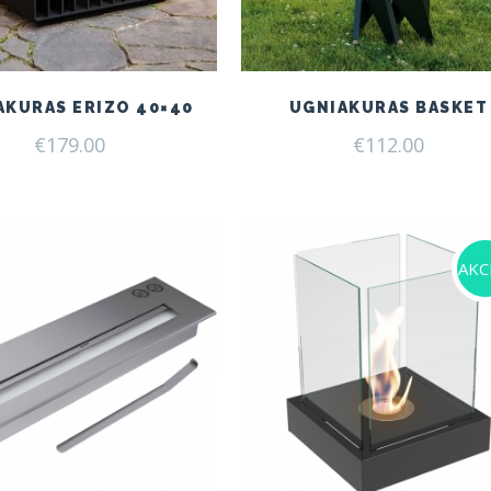
AKURAS ERIZO 40×40
UGNIAKURAS BASKET
€
179.00
€
112.00
AKCI