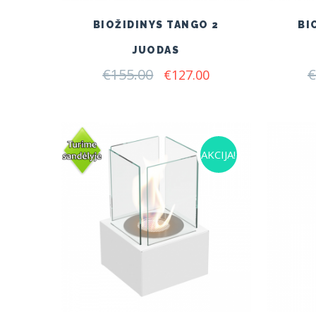
BIOŽIDINYS TANGO 2
BI
JUODAS
€
155.00
Original
Current
€
€
127.00
price
price
was:
is:
€155.00.
€127.00.
AKCIJA!