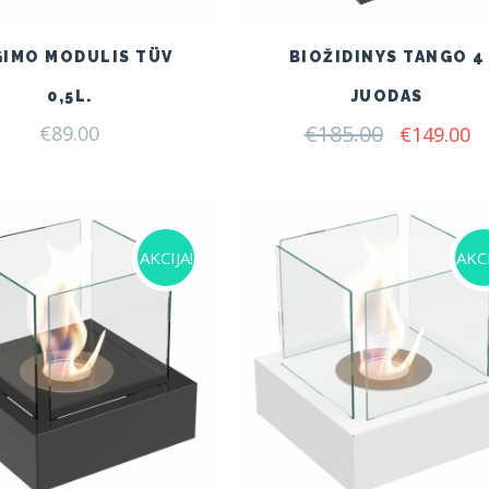
GIMO MODULIS TÜV
BIOŽIDINYS TANGO 4
0,5L.
JUODAS
€
185.00
Original
C
€
89.00
€
149.00
price
pr
was:
is:
€185.00.
€1
AKCIJA!
AKCI