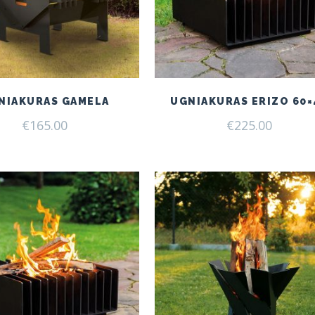
NIAKURAS GAMELA
UGNIAKURAS ERIZO 60×
€
165.00
€
225.00