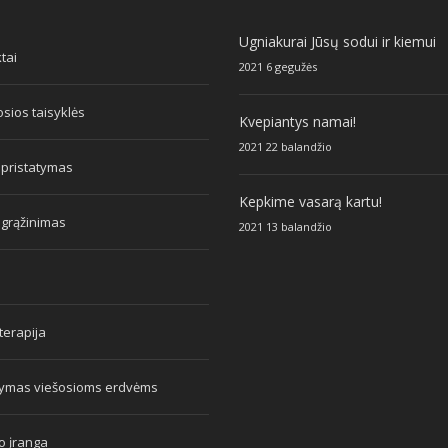
Ugniakurai Jūsų sodui ir kiemui
tai
2021 6 gegužės
sios taisyklės
Kvepiantys namai!
2021 22 balandžio
 pristatymas
Kepkime vasarą kartu!
 grąžinimas
2021 13 balandžio
erapija
tymas viešosioms erdvėms
o įranga