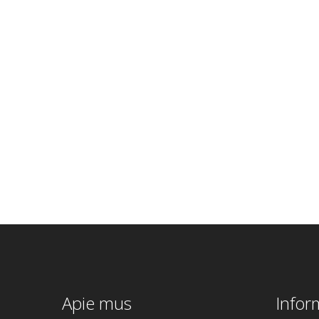
DEGIMO
MODULIS TÜV
0,5L.
€
89.00
Apie mus
Infor