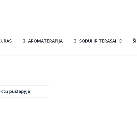
KURAS
AROMATERAPIJA
SODUI IR TERASAI
Š
ktų puslapyje
BIOŽIDINYS
A!
AKCIJA!
TANGO 1