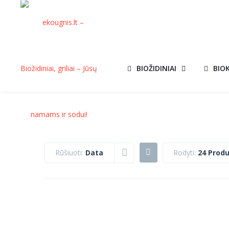
BIOŽIDINIAI
BIO
Rūšiuoti:
Data
Rodyti:
24 Produ
BIOŽIDINYS
BIOŽIDINYS
AKCIJ
BIOMISA MINI
BIOMISA