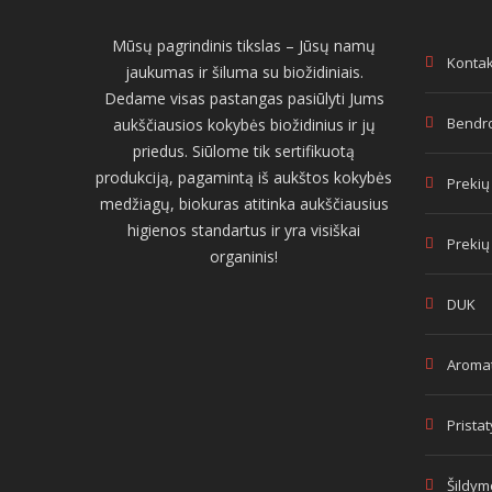
Mūsų pagrindinis tikslas – Jūsų namų
Kontak
jaukumas ir šiluma su biožidiniais.
Dedame visas pastangas pasiūlyti Jums
Bendro
aukščiausios kokybės biožidinius ir jų
priedus. Siūlome tik sertifikuotą
produkciją, pagamintą iš aukštos kokybės
Prekių
medžiagų, biokuras atitinka aukščiausius
higienos standartus ir yra visiškai
Prekių
organinis!
DUK
Aromat
Prista
Šildym