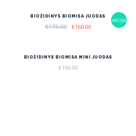
€140.00.
€120.00.
BIOŽIDINYS BIOMISA JUODAS
AKCIJA!
€
175.00
Original
Current
€
160.00
price
price
was:
is:
€175.00.
€160.00.
BIOŽIDINYS BIOMISA MINI JUODAS
€
166.00