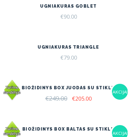
UGNIAKURAS GOBLET
€
90.00
UGNIAKURAS TRIANGLE
€
79.00
BIOŽIDINYS BOX JUODAS SU STIKLU
AKCIJA!
€
249.00
Original
Current
€
205.00
price
price
was:
is:
€249.00.
€205.00.
BIOŽIDINYS BOX BALTAS SU STIKLU
AKCIJA!