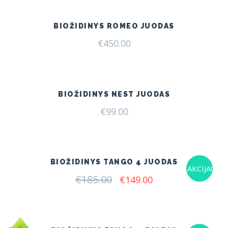
€199.00.
€165.00.
BIOŽIDINYS ROMEO JUODAS
€
450.00
BIOŽIDINYS NEST JUODAS
€
99.00
BIOŽIDINYS TANGO 4 JUODAS
AKCIJA!
€
185.00
Original
Current
€
149.00
price
price
was:
is:
€185.00.
€149.00.