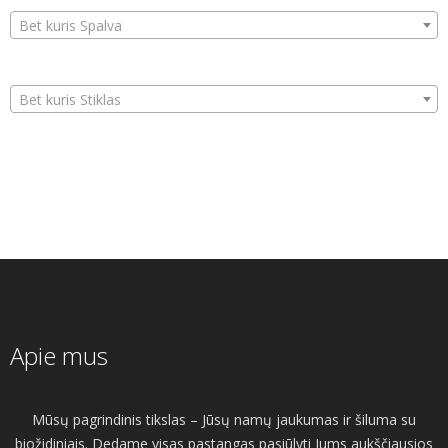
Bet kuris Spalva
Bet kuris Stiklas
Apie mus
Mūsų pagrindinis tikslas – Jūsų namų jaukumas ir šiluma su
biožidiniais. Dedame visas pastangas pasiūlyti Jums aukščiausios