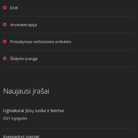
DUK
Aromaterapija
Pristatymas viešosioms erdvėms
Šildymo įranga
Naujausi įrašai
Ugniakurai Jūsų sodui ir kiemui
2021 6 gegužės
Kvepiantys namai!