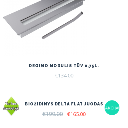
DEGIMO MODULIS TÜV 0,75L.
€
134.00
BIOŽIDINYS DELTA FLAT JUODAS
AKCIJA!
€
199.00
Original
Current
€
165.00
price
price
was:
is: