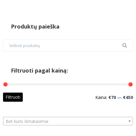
Produktų paieška
Filtruoti pagal kainą:
M
M
Filtruoti
Kaina:
€70
—
€450
k
k
Bet kuris Išmatavimai