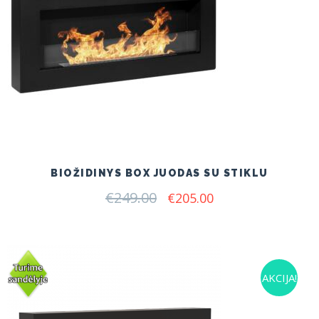
BIOŽIDINYS BOX JUODAS SU STIKLU
€
249.00
Original
Current
€
205.00
price
price
was:
is:
€249.00.
€205.00.
AKCIJA!