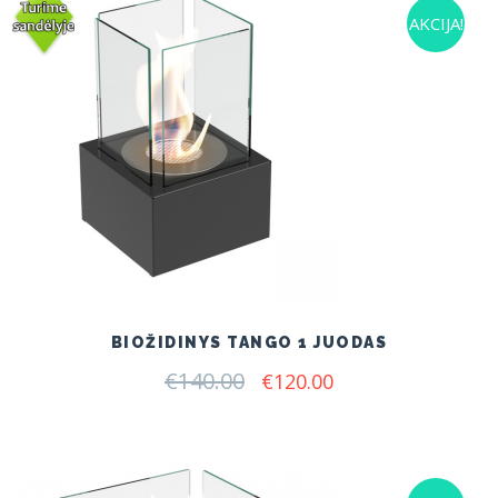
AKCIJA!
BIOŽIDINYS TANGO 1 JUODAS
€
140.00
Original
Current
€
120.00
price
price
was:
is:
€140.00.
€120.00.