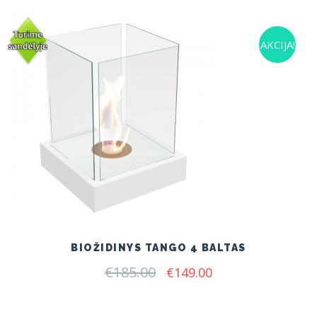
AKCIJA!
BIOŽIDINYS TANGO 4 BALTAS
€
185.00
Original
Current
€
149.00
price
price
was:
is:
€185.00.
€149.00.