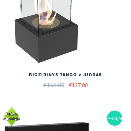
BIOŽIDINYS TANGO 2 JUODAS
€
155.00
Original
Current
€
127.00
price
price
was:
is:
€155.00.
€127.00.
AKCIJA!