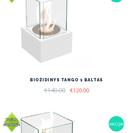
BIOŽIDINYS TANGO 1 BALTAS
€
140.00
Original
Current
€
120.00
price
price
was:
is:
€140.00.
€120.00.
AKCIJA!