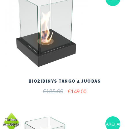
BIOŽIDINYS TANGO 4 JUODAS
€
185.00
Original
Current
€
149.00
price
price
was:
is:
€185.00.
€149.00.
AKCIJA!