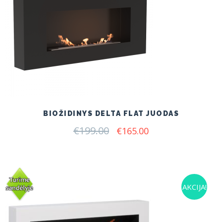
BIOŽIDINYS DELTA FLAT JUODAS
€
199.00
Original
Current
€
165.00
price
price
was:
is:
€199.00.
€165.00.
AKCIJA!