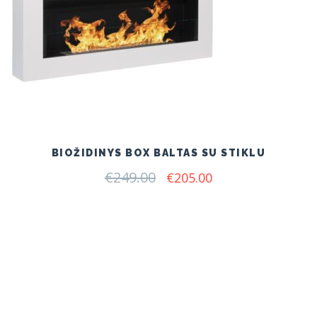
BIOŽIDINYS BOX BALTAS SU STIKLU
€
249.00
Original
Current
€
205.00
price
price
was:
is:
€249.00.
€205.00.