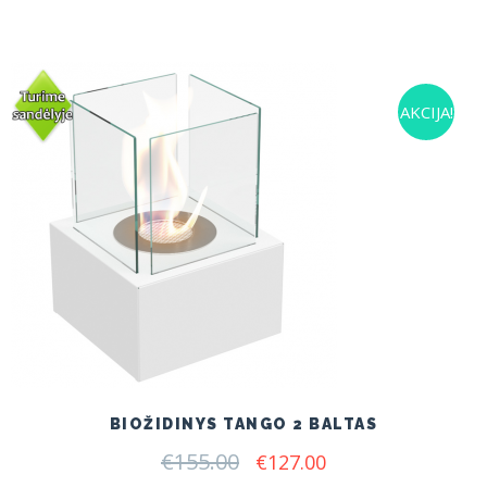
AKCIJA!
BIOŽIDINYS TANGO 2 BALTAS
€
155.00
Original
Current
€
127.00
price
price