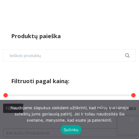
Produktų paieška
Filtruoti pagal kainą:
M
M
Naudojame slapukus siekdami užtikrinti, kad mūsų svetainėje
Filtruoti
Kaina:
€70
—
€450
suteiktų jums geriausią patirtį. Jei ir toliau naudositės šia
k
k
svetaine, manysime, kad esate ja patenkinti.
Sutinku
Bet kuris Išmatavimai