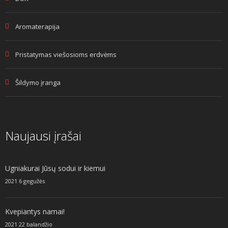
Aromaterapija
Pristatymas viešosioms erdvėms
Šildymo įranga
Naujausi įrašai
Ugniakurai Jūsų sodui ir kiemui
2021 6 gegužės
Kvepiantys namai!
2021 22 balandžio