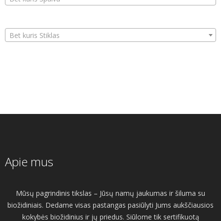
Bet kuris Stiklas
Apie mus
Mūsų pagrindinis tikslas – Jūsų namų jaukumas ir šiluma su
biožidiniais. Dedame visas pastangas pasiūlyti Jums aukščiausios
kokybės biožidinius ir jų priedus. Siūlome tik sertifikuotą