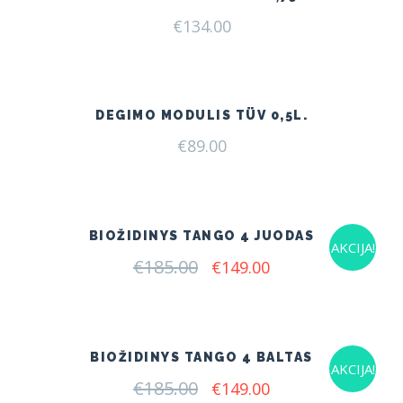
€
134.00
DEGIMO MODULIS TÜV 0,5L.
€
89.00
BIOŽIDINYS TANGO 4 JUODAS
AKCIJA!
€
185.00
Original
Current
€
149.00
price
price
was:
is:
€185.00.
€149.00.
BIOŽIDINYS TANGO 4 BALTAS
AKCIJA!
€
185.00
Original
Current
€
149.00