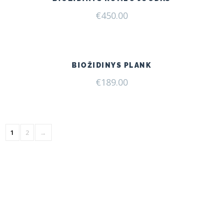
€
450.00
BIOŽIDINYS PLANK
€
189.00
1
2
→