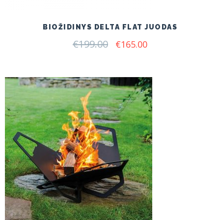
BIOŽIDINYS DELTA FLAT JUODAS
€
199.00
Original
Current
€
165.00
price
price
was:
is:
€199.00.
€165.00.