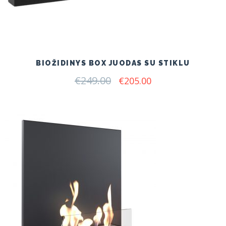
BIOŽIDINYS BOX JUODAS SU STIKLU
€
249.00
Original
Current
€
205.00
price
price
was:
is:
€249.00.
€205.00.