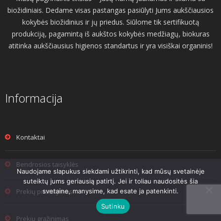
biožidiniais. Dedame visas pastangas pasiūlyti Jums aukščiausios
kokybės biožidinius ir jų priedus. Siūlome tik sertifikuotą
produkciją, pagamintą iš aukštos kokybės medžiagų, biokuras
atitinka aukščiausius higienos standartus ir yra visiškai organinis!
Informacija
Kontaktai
Bendrosios taisyklės
Naudojame slapukus siekdami užtikrinti, kad mūsų svetainėje
suteiktų jums geriausią patirtį. Jei ir toliau naudositės šia
svetaine, manysime, kad esate ja patenkinti.
Prekių pristatymas
Sutinku
Prekių grąžinimas