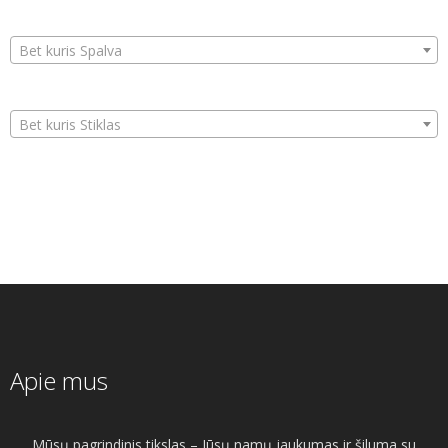
Bet kuris Spalva
Bet kuris Stiklas
Apie mus
Mūsų pagrindinis tikslas – Jūsų namų jaukumas ir šiluma su