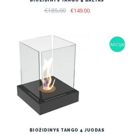
BIOŽIDINYS TANGO 4 BALTAS
€
185.00
Original
Current
€
149.00
price
price
was:
is:
€185.00.
€149.00.
AKCIJA!
BIOŽIDINYS TANGO 4 JUODAS