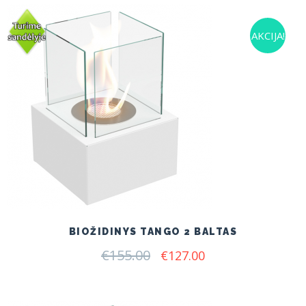
AKCIJA!
BIOŽIDINYS TANGO 2 BALTAS
€
155.00
Original
Current
€
127.00
price
price
was:
is:
€155.00.
€127.00.