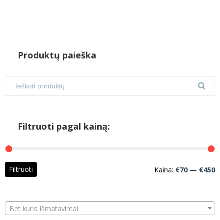
Produktų paieška
Filtruoti pagal kainą:
M
M
Filtruoti
Kaina:
€70
—
€450
k
k
Bet kuris Išmatavimai