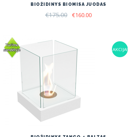
BIOŽIDINYS BIOMISA JUODAS
€
175.00
Original
Current
€
160.00
price
price
was:
is:
€175.00.
€160.00.
AKCIJA!