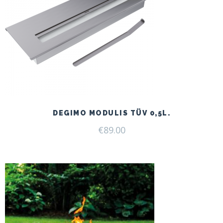
DEGIMO MODULIS TÜV 0,5L.
€
89.00