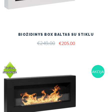
BIOŽIDINYS BOX BALTAS SU STIKLU
€
249.00
Original
Current
€
205.00
price
price
was:
is:
€249.00.
€205.00.
AKCIJA!