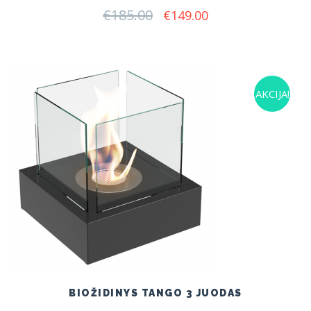
€
185.00
Original
Current
€
149.00
price
price
was:
is:
€185.00.
€149.00.
AKCIJA!
BIOŽIDINYS TANGO 3 JUODAS