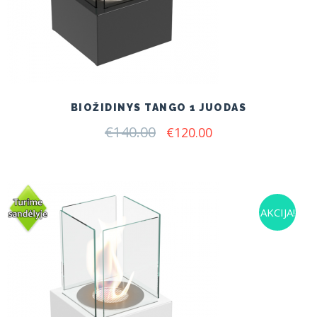
BIOŽIDINYS TANGO 1 JUODAS
€
140.00
Original
Current
€
120.00
price
price
was:
is:
€140.00.
€120.00.
AKCIJA!