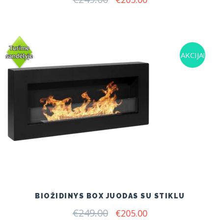
price
price
was:
is:
€249.00.
€205.00.
AKCIJA!
BIOŽIDINYS BOX JUODAS SU STIKLU
€
249.00
Original
Current
€
205.00