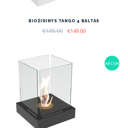
BIOŽIDINYS TANGO 4 BALTAS
€
185.00
Original
Current
€
149.00
price
price
was:
is:
€185.00.
€149.00.
AKCIJA!