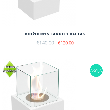
BIOŽIDINYS TANGO 1 BALTAS
€
140.00
Original
Current
€
120.00
price
price
was:
is:
€140.00.
€120.00.
AKCIJA!