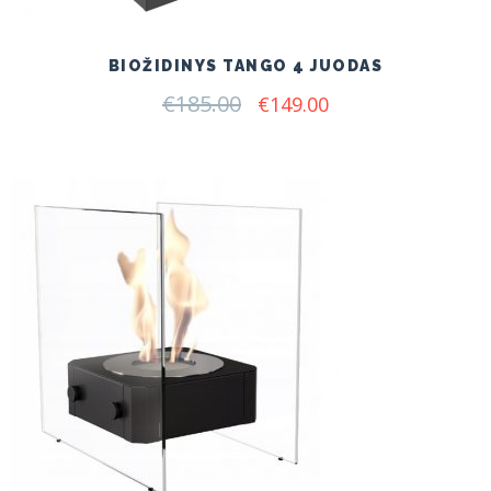
BIOŽIDINYS TANGO 4 JUODAS
€
185.00
Original
Current
€
149.00
price
price
was:
is:
€185.00.
€149.00.