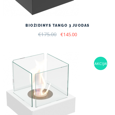
BIOŽIDINYS TANGO 3 JUODAS
€
175.00
Original
Current
€
145.00
price
price
was:
is:
€175.00.
€145.00.
AKCIJA!