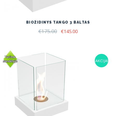
BIOŽIDINYS TANGO 3 BALTAS
€
175.00
Original
Current
€
145.00
price
price
was:
is:
€175.00.
€145.00.
AKCIJA!