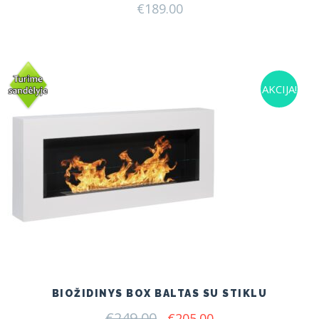
€
189.00
AKCIJA!
BIOŽIDINYS BOX BALTAS SU STIKLU
€
249.00
Original
Current
€
205.00