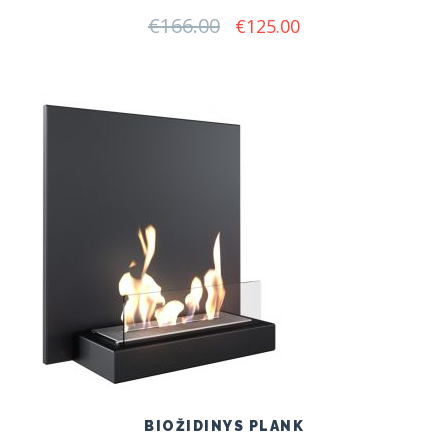
€
166.00
Original
Current
€
125.00
price
price
was:
is:
€166.00.
€125.00.
BIOŽIDINYS PLANK