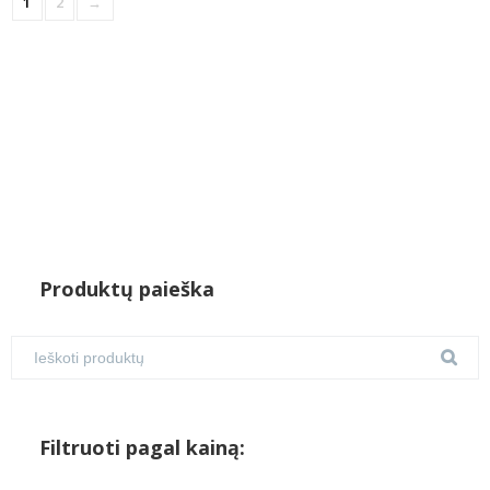
1
2
→
Produktų paieška
Filtruoti pagal kainą: