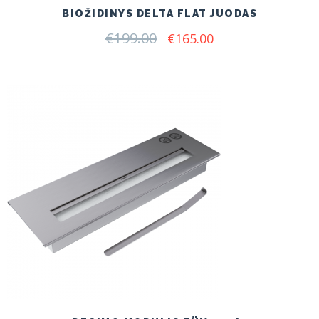
BIOŽIDINYS DELTA FLAT JUODAS
€
199.00
Original
Current
€
165.00
price
price
was:
is:
€199.00.
€165.00.