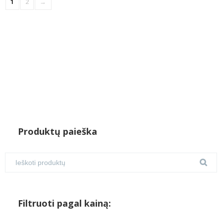
1
2
→
Produktų paieška
Filtruoti pagal kainą: