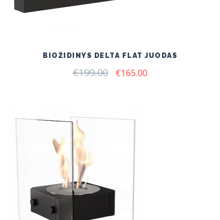
BIOŽIDINYS DELTA FLAT JUODAS
€
199.00
Original
Current
€
165.00
price
price
was:
is:
€199.00.
€165.00.