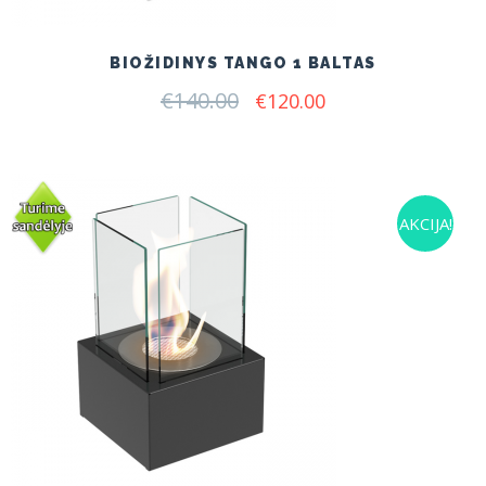
BIOŽIDINYS TANGO 1 BALTAS
€
140.00
Original
Current
€
120.00
price
price
was:
is:
€140.00.
€120.00.
AKCIJA!