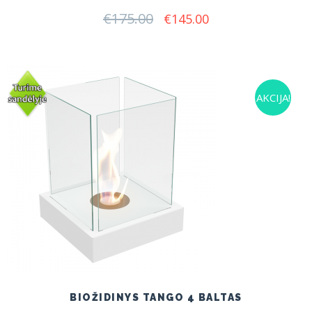
€
175.00
Original
Current
€
145.00
price
price
was:
is:
€175.00.
€145.00.
AKCIJA!
BIOŽIDINYS TANGO 4 BALTAS