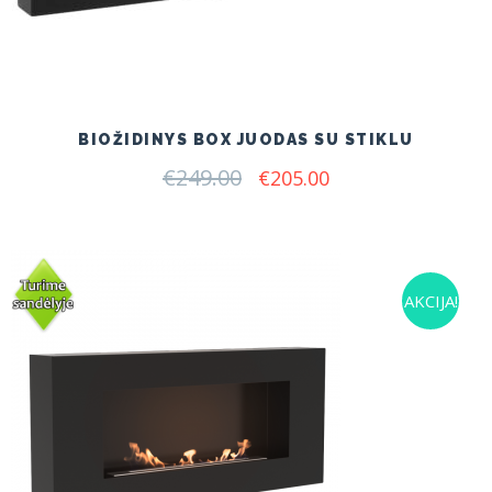
BIOŽIDINYS BOX JUODAS SU STIKLU
€
249.00
Original
Current
€
205.00
price
price
was:
is:
€249.00.
€205.00.
AKCIJA!