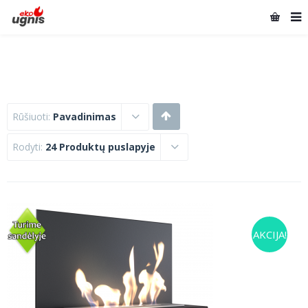
Rūšiuoti:
Pavadinimas
Rodyti:
24 Produktų puslapyje
AKCIJA!