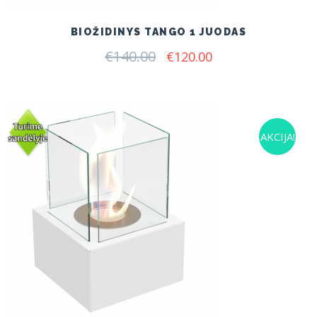
BIOŽIDINYS TANGO 1 JUODAS
€
140.00
Original
Current
€
120.00
price
price
was:
is:
€140.00.
€120.00.
AKCIJA!