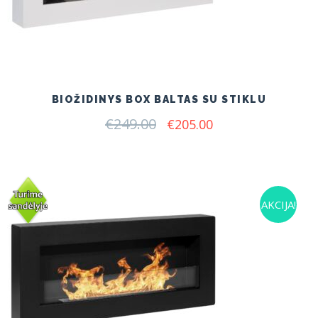
BIOŽIDINYS BOX BALTAS SU STIKLU
€
249.00
Original
Current
€
205.00
price
price
was:
is:
€249.00.
€205.00.
AKCIJA!