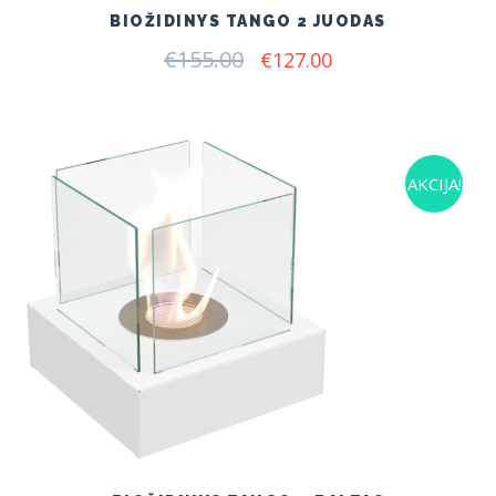
BIOŽIDINYS TANGO 2 JUODAS
€
155.00
Original
Current
€
127.00
price
price
was:
is:
€155.00.
€127.00.
AKCIJA!