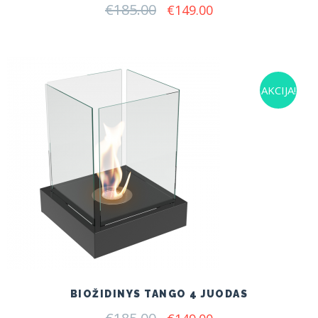
€
185.00
Original
Current
€
149.00
price
price
was:
is:
€185.00.
€149.00.
AKCIJA!
BIOŽIDINYS TANGO 4 JUODAS
Original
Current