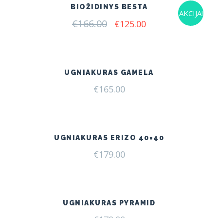
BIOŽIDINYS BESTA
AKCIJA!
€
166.00
Original
Current
€
125.00
price
price
was:
is:
€166.00.
€125.00.
UGNIAKURAS GAMELA
€
165.00
UGNIAKURAS ERIZO 40×40
€
179.00
UGNIAKURAS PYRAMID