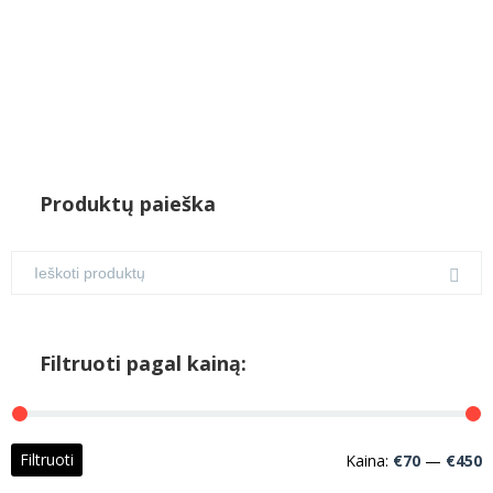
Produktų paieška
Filtruoti pagal kainą:
M
M
Filtruoti
Kaina:
€70
—
€450
k
k