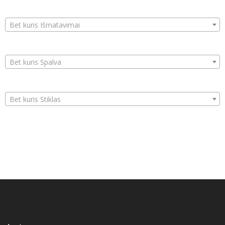
Bet kuris Išmatavimai
Bet kuris Spalva
Bet kuris Stiklas