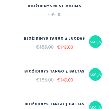
BIOŽIDINYS NEST JUODAS
€
99.00
BIOŽIDINYS TANGO 4 JUODAS
AKCIJA!
€
185.00
Original
Current
€
149.00
price
price
was:
is:
€185.00.
€149.00.
BIOŽIDINYS TANGO 4 BALTAS
AKCIJA!
€
185.00
Original
Current
€
149.00
price
price
was:
is:
€185.00.
€149.00.
BIOŽIDINYS TANGO 3 BALTAS
AKCIJA!