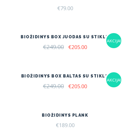
€
79.00
BIOŽIDINYS BOX JUODAS SU STIKLU
AKCIJA!
€
249.00
Original
Current
€
205.00
price
price
was:
is:
€249.00.
€205.00.
BIOŽIDINYS BOX BALTAS SU STIKLU
AKCIJA!
€
249.00
Original
Current
€
205.00
price
price
was:
is:
€249.00.
€205.00.
BIOŽIDINYS PLANK
€
189.00