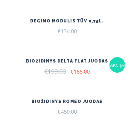
DEGIMO MODULIS TÜV 0,75L.
€
134.00
BIOŽIDINYS DELTA FLAT JUODAS
AKCIJA!
€
199.00
Original
Current
€
165.00
price
price
was:
is:
€199.00.
€165.00.
BIOŽIDINYS ROMEO JUODAS
€
450.00