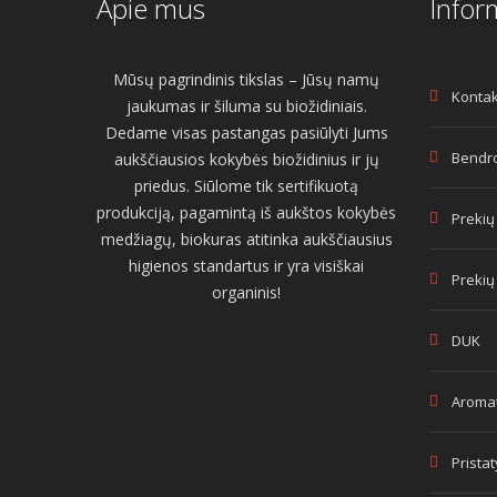
Apie mus
Infor
Mūsų pagrindinis tikslas – Jūsų namų
Kontak
jaukumas ir šiluma su biožidiniais.
Dedame visas pastangas pasiūlyti Jums
Bendro
aukščiausios kokybės biožidinius ir jų
priedus. Siūlome tik sertifikuotą
produkciją, pagamintą iš aukštos kokybės
Prekių
medžiagų, biokuras atitinka aukščiausius
higienos standartus ir yra visiškai
Prekių
organinis!
DUK
Aromat
Prista