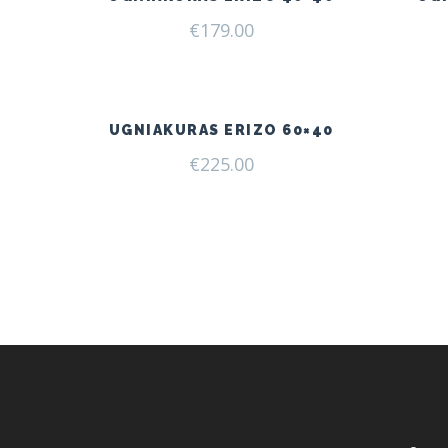
€
179.00
UGNIAKURAS ERIZO 60×40
€
225.00