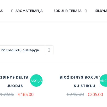
AS
AROMATERAPIJA
SODUI IR TERASAI
ŠILDY
:
72 Produktų puslapyje
ŽIDINYS DELTA FLAT
BIOŽIDINYS BOX JUOD
AKCIJA!
AKCI
JUODAS
SU STIKLU
199.00
Original
Current
€
249.00
Original
C
€
165.00
€
205.00
price
price
price
pr
was:
is:
was:
is: