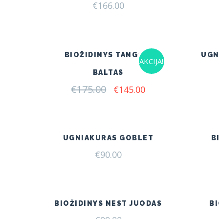
€
166.00
BIOŽIDINYS TANGO 3
UGN
AKCIJA!
BALTAS
€
175.00
Original
Current
€
145.00
price
price
was:
is:
€175.00.
€145.00.
UGNIAKURAS GOBLET
B
€
90.00
BIOŽIDINYS NEST JUODAS
B