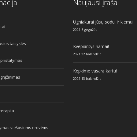
macija
Naujausi įrašai
Ugniakurai Jūsų sodui ir kiemui
tai
2021 6 gegužės
sios taisyklės
Kvepiantys namai!
2021 22 balandžio
 pristatymas
Kepkime vasarą kartu!
 grąžinimas
2021 13 balandžio
erapija
tymas viešosioms erdvėms