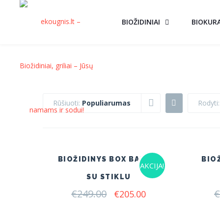
BIOŽIDINIAI
BIOKUR
Rūšiuoti:
Populiarumas
Rodyti
BIOŽIDINYS BOX BALTAS
BIO
AKCIJA!
SU STIKLU
€
249.00
Original
Current
€
€
205.00
price
price
was:
is: