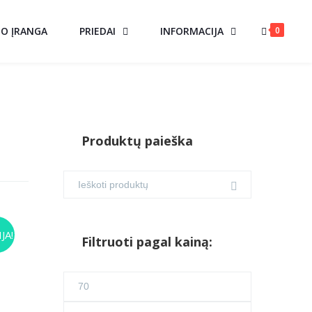
0
MO ĮRANGA
PRIEDAI
INFORMACIJA
Produktų paieška
AS
JA!
Filtruoti pagal kainą:
urrent
Min
ice
kaina
Maks