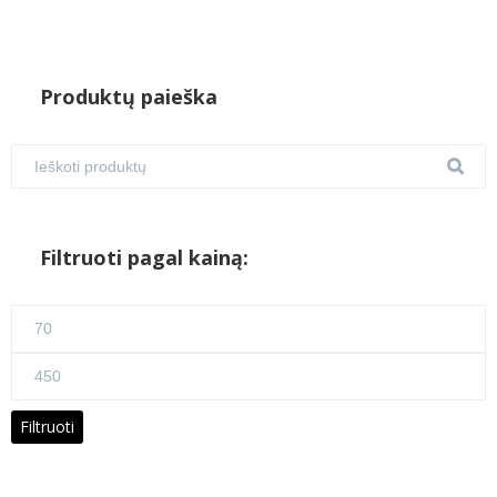
Produktų paieška
Filtruoti pagal kainą:
Min
kaina
Maks
kaina
Filtruoti