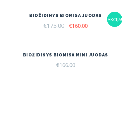
€140.00.
€120.00.
BIOŽIDINYS BIOMISA JUODAS
AKCIJA!
€
175.00
Original
Current
€
160.00
price
price
was:
is:
€175.00.
€160.00.
BIOŽIDINYS BIOMISA MINI JUODAS
€
166.00