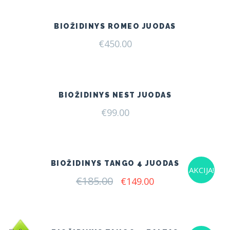
€199.00.
€165.00.
BIOŽIDINYS ROMEO JUODAS
€
450.00
BIOŽIDINYS NEST JUODAS
€
99.00
BIOŽIDINYS TANGO 4 JUODAS
AKCIJA!
€
185.00
Original
Current
€
149.00
price
price
was:
is:
€185.00.
€149.00.