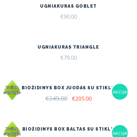
UGNIAKURAS GOBLET
€
90.00
UGNIAKURAS TRIANGLE
€
79.00
BIOŽIDINYS BOX JUODAS SU STIKLU
AKCIJA!
€
249.00
Original
Current
€
205.00
price
price
was:
is:
€249.00.
€205.00.
BIOŽIDINYS BOX BALTAS SU STIKLU
AKCIJA!