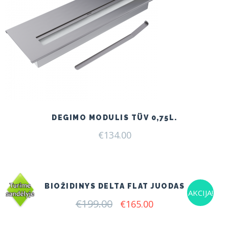
DEGIMO MODULIS TÜV 0,75L.
€
134.00
BIOŽIDINYS DELTA FLAT JUODAS
AKCIJA!
€
199.00
Original
Current
€
165.00
price
price
was:
is: