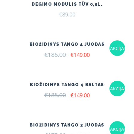
DEGIMO MODULIS TÜV 0,5L.
€
89.00
BIOŽIDINYS TANGO 4 JUODAS
AKCIJA!
€
185.00
Original
Current
€
149.00
price
price
was:
is:
€185.00.
€149.00.
BIOŽIDINYS TANGO 4 BALTAS
AKCIJA!
€
185.00
Original
Current
€
149.00
price
price
was:
is:
€185.00.
€149.00.
BIOŽIDINYS TANGO 3 JUODAS
AKCIJA!