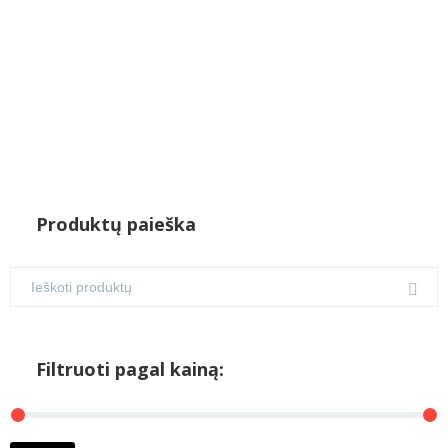
Produktų paieška
Filtruoti pagal kainą:
M
M