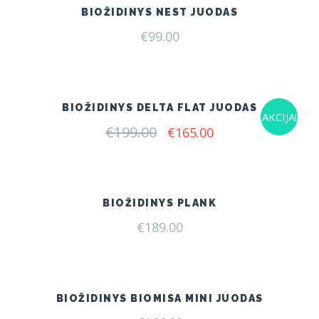
BIOŽIDINYS NEST JUODAS
€
99.00
BIOŽIDINYS DELTA FLAT JUODAS
AKCIJA!
€
199.00
Original
Current
€
165.00
price
price
was:
is:
€199.00.
€165.00.
BIOŽIDINYS PLANK
€
189.00
BIOŽIDINYS BIOMISA MINI JUODAS