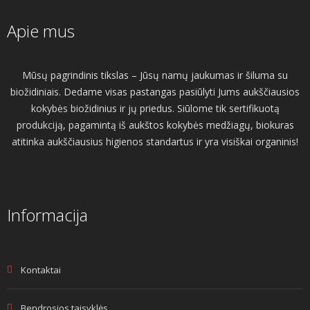
Apie mus
Mūsų pagrindinis tikslas – Jūsų namų jaukumas ir šiluma su
biožidiniais. Dedame visas pastangas pasiūlyti Jums aukščiausios
kokybės biožidinius ir jų priedus. Siūlome tik sertifikuotą
produkciją, pagamintą iš aukštos kokybės medžiagų, biokuras
atitinka aukščiausius higienos standartus ir yra visiškai organinis!
Informacija
Kontaktai
Bendrosios taisyklės