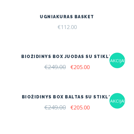
UGNIAKURAS BASKET
€
112.00
BIOŽIDINYS BOX JUODAS SU STIKLU
AKCIJA!
€
249.00
Original
Current
€
205.00
price
price
was:
is:
€249.00.
€205.00.
BIOŽIDINYS BOX BALTAS SU STIKLU
AKCIJA!
€
249.00
Original
Current
€
205.00
price
price
was:
is:
€249.00.
€205.00.