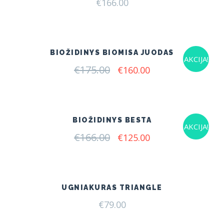
€
166.00
BIOŽIDINYS BIOMISA JUODAS
AKCIJA!
€
175.00
Original
Current
€
160.00
price
price
was:
is:
€175.00.
€160.00.
BIOŽIDINYS BESTA
AKCIJA!
€
166.00
Original
Current
€
125.00
price
price
was:
is:
€166.00.
€125.00.
UGNIAKURAS TRIANGLE
€
79.00