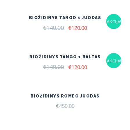
€155.00.
€127.00.
BIOŽIDINYS TANGO 1 JUODAS
AKCIJA!
€
140.00
Original
Current
€
120.00
price
price
was:
is:
€140.00.
€120.00.
BIOŽIDINYS TANGO 1 BALTAS
AKCIJA!
€
140.00
Original
Current
€
120.00
price
price
was:
is:
€140.00.
€120.00.
BIOŽIDINYS ROMEO JUODAS
€
450.00