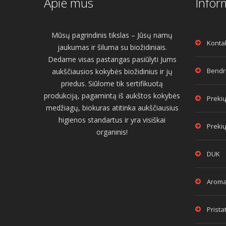
Apie mus
Infor
Mūsų pagrindinis tikslas – Jūsų namų
Konta
jaukumas ir šiluma su biožidiniais.
Dedame visas pastangas pasiūlyti Jums
Bendro
aukščiausios kokybės biožidinius ir jų
priedus. Siūlome tik sertifikuotą
produkciją, pagamintą iš aukštos kokybės
Prekių
medžiagų, biokuras atitinka aukščiausius
higienos standartus ir yra visiškai
Prekių
organinis!
DUK
Aroma
Prist