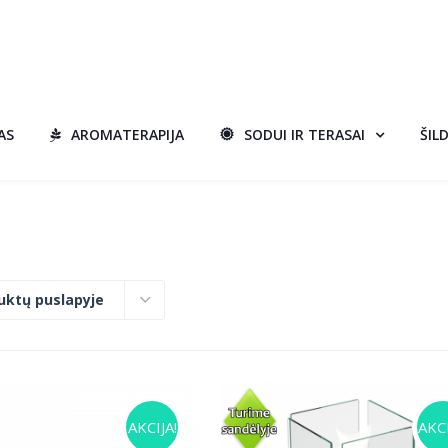
AS
AROMATERAPIJA
SODUI IR TERASAI
ŠIL
uktų puslapyje
AKCIJA!
AKCI