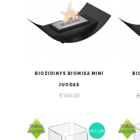
BIOŽIDINYS BIOMISA MINI
BI
JUODAS
€
€
166.00
AKCIJA!