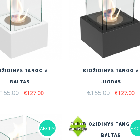
OŽIDINYS TANGO 2
BIOŽIDINYS TANGO 2
BALTAS
JUODAS
155.00
Original
Current
€
155.00
Original
C
€
127.00
€
127.00
price
price
price
pr
was:
is:
was:
is:
€155.00.
€127.00.
€155.00.
€1
BIOŽIDINYS TANGO 4
AKCIJA!
AKCI
BALTAS