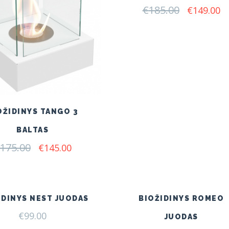
€
185.00
Original
C
€
149.00
price
pr
was:
is:
€185.00.
€1
OŽIDINYS TANGO 3
BALTAS
175.00
Original
Current
€
145.00
price
price
was:
is:
€175.00.
€145.00.
IDINYS NEST JUODAS
BIOŽIDINYS ROMEO
€
99.00
JUODAS