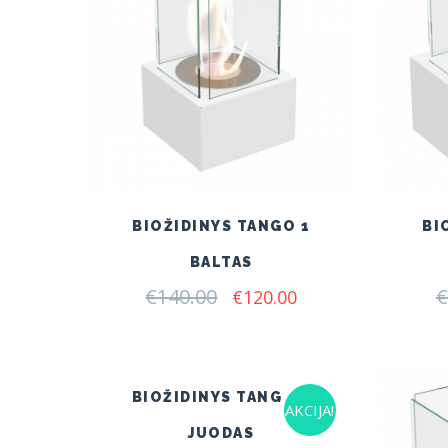
BIOŽIDINYS TANGO 1
BI
BALTAS
€
140.00
Original
Current
€
€
120.00
price
price
was:
is:
€140.00.
€120.00.
BIOŽIDINYS TANGO 3
AKCIJA!
JUODAS