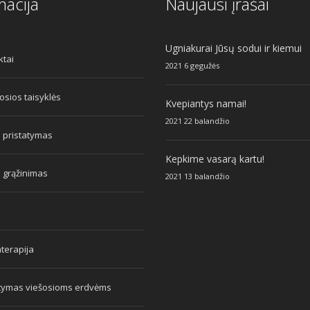
macija
Naujausi įrašai
Ugniakurai Jūsų sodui ir kiemui
ktai
2021 6 gegužės
sios taisyklės
Kvepiantys namai!
2021 22 balandžio
 pristatymas
Kepkime vasarą kartu!
 grąžinimas
2021 13 balandžio
terapija
atymas viešosioms erdvėms