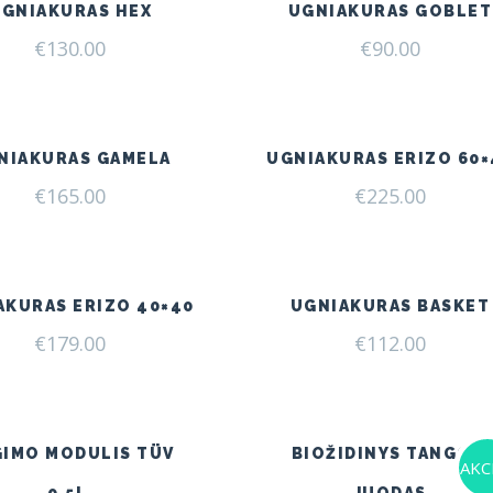
UGNIAKURAS HEX
UGNIAKURAS GOBLET
€
130.00
€
90.00
NIAKURAS GAMELA
UGNIAKURAS ERIZO 60×
€
165.00
€
225.00
AKURAS ERIZO 40×40
UGNIAKURAS BASKET
€
179.00
€
112.00
GIMO MODULIS TÜV
BIOŽIDINYS TANGO 4
AKCI
0,5L.
JUODAS