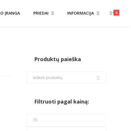
0
MO ĮRANGA
PRIEDAI
INFORMACIJA
Produktų paieška
D
Filtruoti pagal kainą:
Min
kaina
Maks