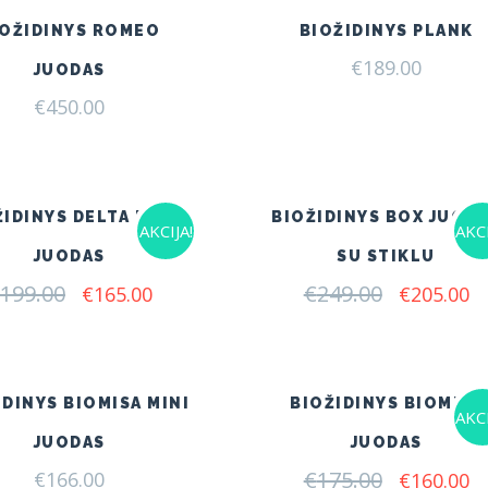
IOŽIDINYS ROMEO
BIOŽIDINYS PLANK
€
189.00
JUODAS
€
450.00
ŽIDINYS DELTA FLAT
BIOŽIDINYS BOX JUOD
AKCIJA!
AKCI
JUODAS
SU STIKLU
199.00
Original
Current
€
249.00
Original
C
€
165.00
€
205.00
price
price
price
pr
was:
is:
was:
is:
€199.00.
€165.00.
€249.00.
€2
IDINYS BIOMISA MINI
BIOŽIDINYS BIOMISA
AKCI
JUODAS
JUODAS
€
175.00
Original
C
€
166.00
€
160.00