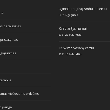
Ugniakurai Jūsų sodui ir kiemui
tai
2021 6 gegužės
sios taisyklės
Kvepiantys namai!
2021 22 balandžio
 pristatymas
Kepkime vasarą kartu!
 grąžinimas
2021 13 balandžio
erapija
tymas viešosioms erdvėms
o įranga