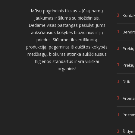
Mūsų pagrindinis tikslas – Jūsų namų
Kontak
jaukumas ir šiluma su biožidiniais.
Dedame visas pastangas pasiūlyti Jums
Bendro
aukščiausios kokybės biožidinius ir jų
priedus. Siūlome tik sertifikuotą
produkciją, pagamintą iš aukštos kokybės
Prekių
medžiagų, biokuras atitinka aukščiausius
higienos standartus ir yra visiškai
Prekių
organinis!
DUK
Aromat
Prista
Šildym