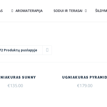
AS
AROMATERAPIJA
SODUI IR TERASAI
ŠILDY
72 Produktų puslapyje
NIAKURAS SUNNY
UGNIAKURAS PYRAMI
€
135.00
€
179.00