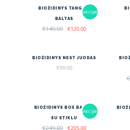
BIOŽIDINYS TANGO 1
B
AKCIJA!
BALTAS
€
140.00
Original
Current
€
120.00
price
price
was:
is:
€140.00.
€120.00.
BIOŽIDINYS NEST JUODAS
BIO
€
99.00
€
BIOŽIDINYS BOX BALTAS
BIOŽ
AKCIJA!
SU STIKLU
€
249.00
Original
Current
€
205.00