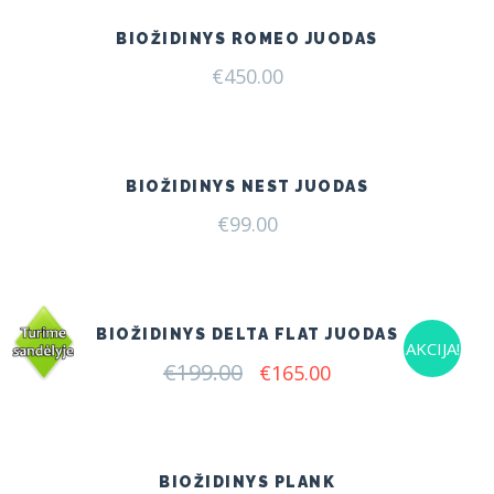
BIOŽIDINYS ROMEO JUODAS
€
450.00
BIOŽIDINYS NEST JUODAS
€
99.00
BIOŽIDINYS DELTA FLAT JUODAS
AKCIJA!
€
199.00
Original
Current
€
165.00
price
price
was:
is:
€199.00.
€165.00.
BIOŽIDINYS PLANK