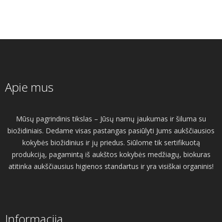
Apie mus
Mūsų pagrindinis tikslas – Jūsų namų jaukumas ir šiluma su
biožidiniais. Dedame visas pastangas pasiūlyti Jums aukščiausios
kokybės biožidinius ir jų priedus. Siūlome tik sertifikuotą
produkciją, pagamintą iš aukštos kokybės medžiagų, biokuras
atitinka aukščiausius higienos standartus ir yra visiškai organinis!
Informacija