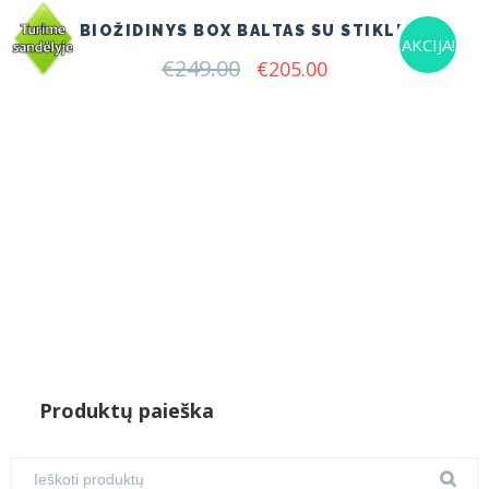
BIOŽIDINYS BOX BALTAS SU STIKLU
AKCIJA!
€
249.00
Original
Current
€
205.00
price
price
was:
is:
€249.00.
€205.00.
Produktų paieška