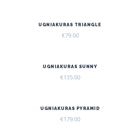
was:
is:
€166.00.
€125.00.
UGNIAKURAS TRIANGLE
€
79.00
UGNIAKURAS SUNNY
€
135.00
UGNIAKURAS PYRAMID
€
179.00