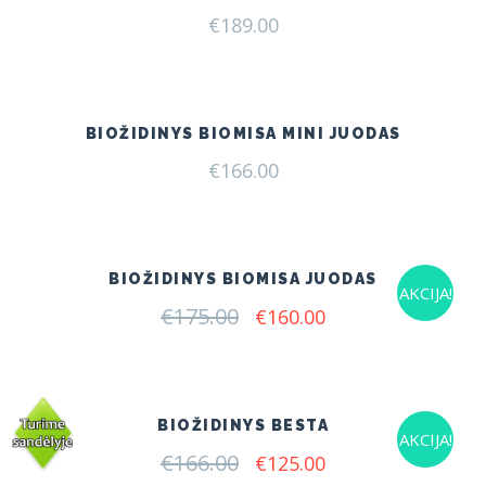
€
189.00
BIOŽIDINYS BIOMISA MINI JUODAS
€
166.00
BIOŽIDINYS BIOMISA JUODAS
AKCIJA!
€
175.00
Original
Current
€
160.00
price
price
was:
is:
€175.00.
€160.00.
BIOŽIDINYS BESTA
AKCIJA!
€
166.00
Original
Current
€
125.00
price
price