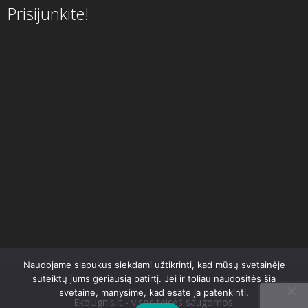
Prisijunkite!
Naudojame slapukus siekdami užtikrinti, kad mūsų svetainėje
suteiktų jums geriausią patirtį. Jei ir toliau naudositės šia
svetaine, manysime, kad esate ja patenkinti.
EkoUgnis.lt - visos teisės saugomos.