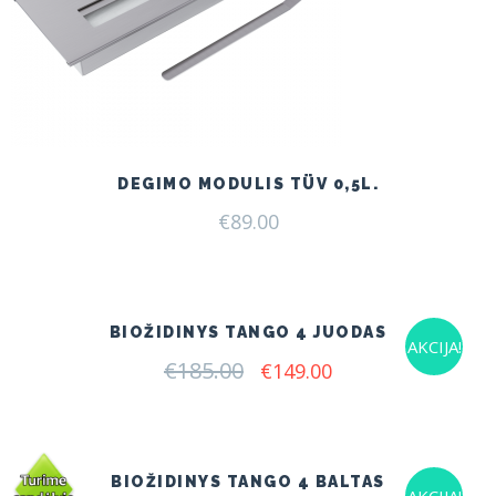
DEGIMO MODULIS TÜV 0,5L.
€
89.00
BIOŽIDINYS TANGO 4 JUODAS
AKCIJA!
€
185.00
Original
Current
€
149.00
price
price
was:
is:
€185.00.
€149.00.
BIOŽIDINYS TANGO 4 BALTAS
AKCIJA!