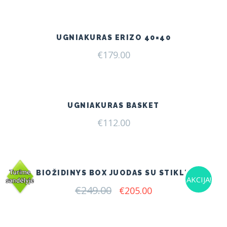
UGNIAKURAS ERIZO 40×40
€
179.00
UGNIAKURAS BASKET
€
112.00
BIOŽIDINYS BOX JUODAS SU STIKLU
AKCIJA!
€
249.00
Original
Current
€
205.00
price
price
was:
is:
€249.00.
€205.00.