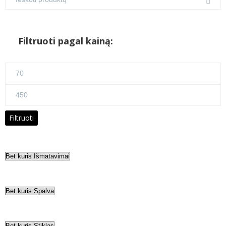
Filtruoti pagal kainą:
Min
kaina
Maks
kaina
Filtruoti