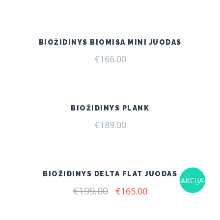
price
price
was:
is:
€175.00.
€160.00.
BIOŽIDINYS BIOMISA MINI JUODAS
€
166.00
BIOŽIDINYS PLANK
€
189.00
BIOŽIDINYS DELTA FLAT JUODAS
AKCIJA!
€
199.00
Original
Current
€
165.00
price
price
was:
is:
€199.00.
€165.00.