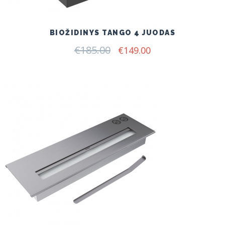
BIOŽIDINYS TANGO 4 JUODAS
€
185.00
Original
Current
€
149.00
price
price
was:
is:
€185.00.
€149.00.