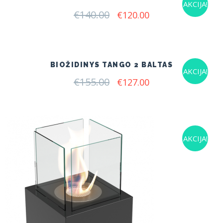
AKCIJA!
€
140.00
Original
Current
€
120.00
price
price
was:
is:
€140.00.
€120.00.
BIOŽIDINYS TANGO 2 BALTAS
AKCIJA!
€
155.00
Original
Current
€
127.00
price
price
was:
is:
€155.00.
€127.00.
AKCIJA!