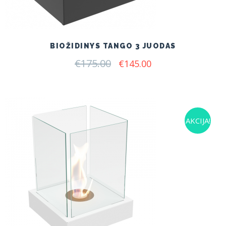
BIOŽIDINYS TANGO 3 JUODAS
€
175.00
Original
Current
€
145.00
price
price
was:
is:
€175.00.
€145.00.
AKCIJA!