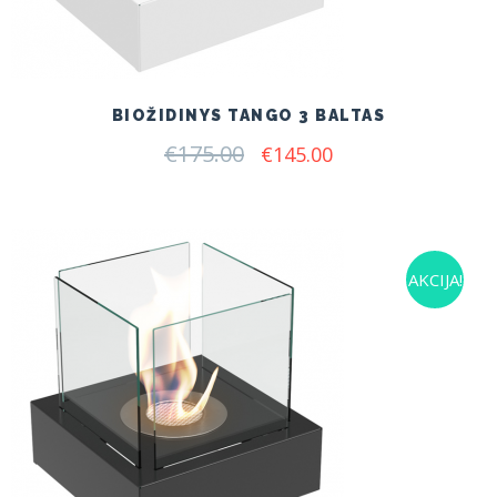
BIOŽIDINYS TANGO 3 BALTAS
€
175.00
Original
Current
€
145.00
price
price
was:
is:
€175.00.
€145.00.
AKCIJA!