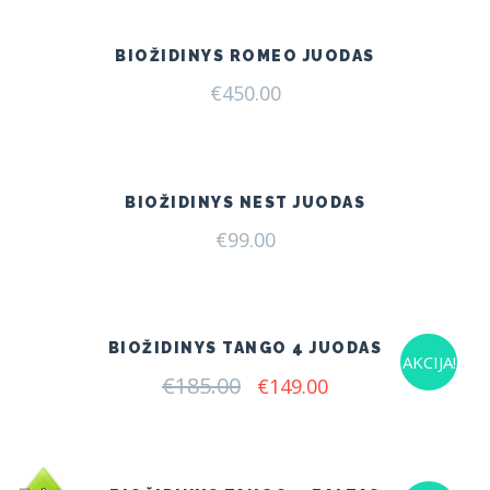
€199.00.
€165.00.
BIOŽIDINYS ROMEO JUODAS
€
450.00
BIOŽIDINYS NEST JUODAS
€
99.00
BIOŽIDINYS TANGO 4 JUODAS
AKCIJA!
€
185.00
Original
Current
€
149.00
price
price
was:
is:
€185.00.
€149.00.