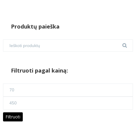
Produktų paieška
Filtruoti pagal kainą:
Min
kaina
Maks
kaina
Filtruoti