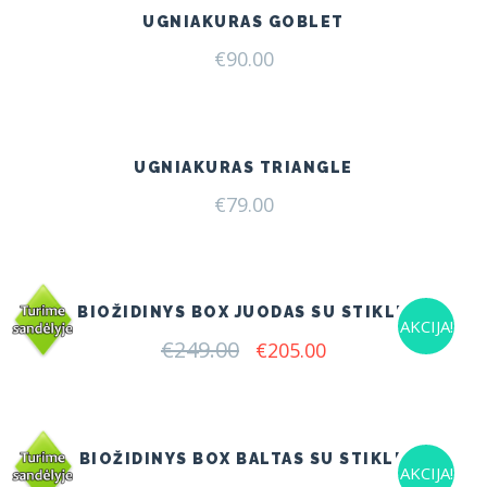
UGNIAKURAS GOBLET
€
90.00
UGNIAKURAS TRIANGLE
€
79.00
BIOŽIDINYS BOX JUODAS SU STIKLU
AKCIJA!
€
249.00
Original
Current
€
205.00
price
price
was:
is:
€249.00.
€205.00.
BIOŽIDINYS BOX BALTAS SU STIKLU
AKCIJA!