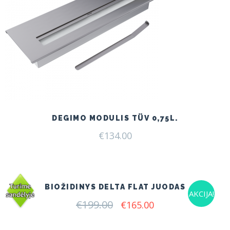
DEGIMO MODULIS TÜV 0,75L.
€
134.00
BIOŽIDINYS DELTA FLAT JUODAS
AKCIJA!
€
199.00
Original
Current
€
165.00
price
price
was:
is: