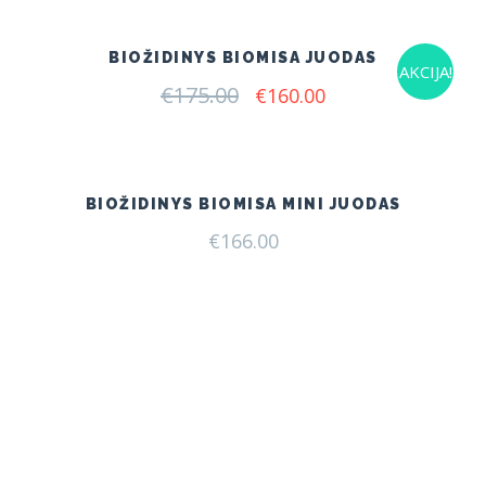
€140.00.
€120.00.
BIOŽIDINYS BIOMISA JUODAS
AKCIJA!
€
175.00
Original
Current
€
160.00
price
price
was:
is:
€175.00.
€160.00.
BIOŽIDINYS BIOMISA MINI JUODAS
€
166.00