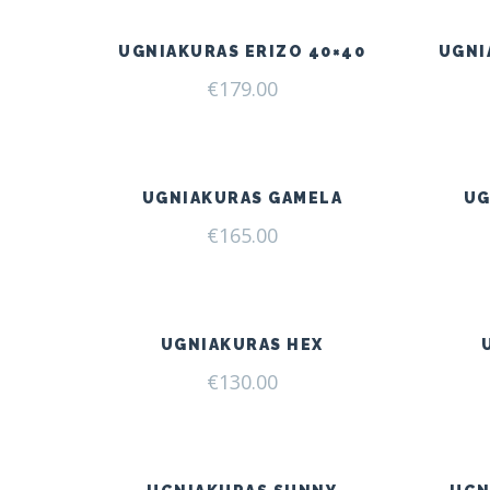
€249.00.
€205.00.
UGNIAKURAS ERIZO 40×40
UGNI
€
179.00
UGNIAKURAS GAMELA
UG
€
165.00
UGNIAKURAS HEX
€
130.00