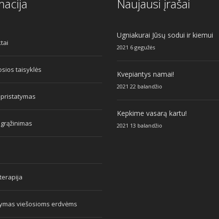
macija
Naujausi įrašai
Ugniakurai Jūsų sodui ir kiemui
tai
2021 6 gegužės
sios taisyklės
Kvepiantys namai!
2021 22 balandžio
 pristatymas
Kepkime vasarą kartu!
 grąžinimas
2021 13 balandžio
erapija
tymas viešosioms erdvėms