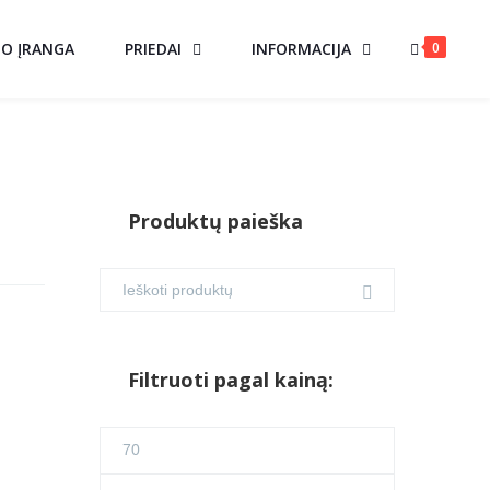
0
MO ĮRANGA
PRIEDAI
INFORMACIJA
Produktų paieška
Filtruoti pagal kainą:
Min
kaina
Maks