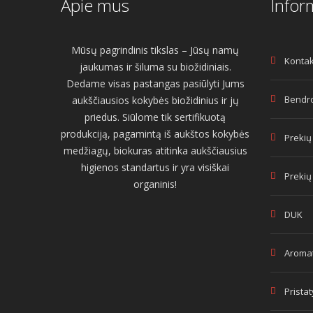
Apie mus
Infor
Mūsų pagrindinis tikslas – Jūsų namų
Kontak
jaukumas ir šiluma su biožidiniais.
Dedame visas pastangas pasiūlyti Jums
Bendro
aukščiausios kokybės biožidinius ir jų
priedus. Siūlome tik sertifikuotą
produkciją, pagamintą iš aukštos kokybės
Prekių
medžiagų, biokuras atitinka aukščiausius
higienos standartus ir yra visiškai
Prekių
organinis!
DUK
Aromat
Prista