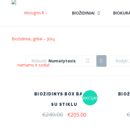
BIOŽIDINIAI
BIOKUR
Rūšiuoti:
Numatytasis
Rodyti:
BIOŽIDINYS BOX BALTAS
BIOŽ
AKCIJA!
SU STIKLU
€
249.00
Original
Current
€
€
205.00
price
price
was:
is: