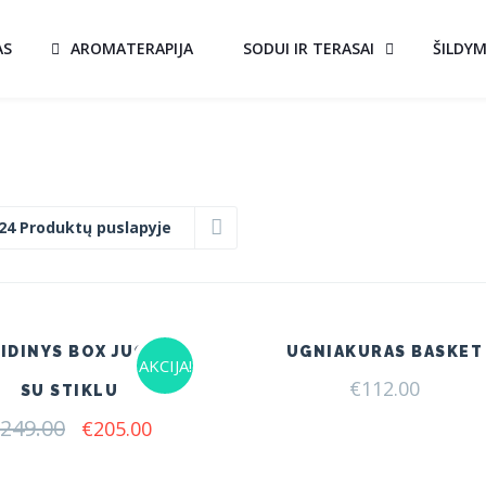
AS
AROMATERAPIJA
SODUI IR TERASAI
ŠILDY
24 Produktų puslapyje
IDINYS BOX JUODAS
UGNIAKURAS BASKET
AKCIJA!
€
112.00
SU STIKLU
249.00
Original
Current
€
205.00
price
price
was:
is: