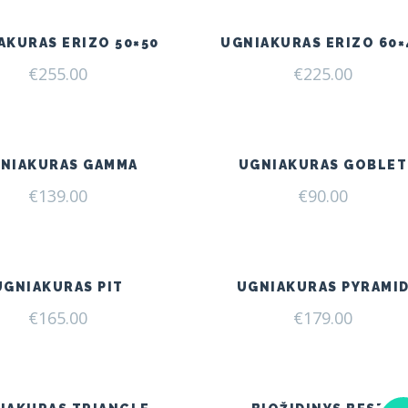
€249.00.
€205.00.
AKURAS ERIZO 50×50
UGNIAKURAS ERIZO 60×
€
255.00
€
225.00
NIAKURAS GAMMA
UGNIAKURAS GOBLET
€
139.00
€
90.00
UGNIAKURAS PIT
UGNIAKURAS PYRAMI
€
165.00
€
179.00