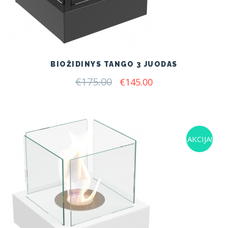
BIOŽIDINYS TANGO 3 JUODAS
€
175.00
Original
Current
€
145.00
price
price
was:
is:
€175.00.
€145.00.
AKCIJA!