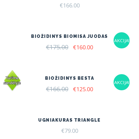
€
166.00
BIOŽIDINYS BIOMISA JUODAS
AKCIJA!
€
175.00
Original
Current
€
160.00
price
price
was:
is:
€175.00.
€160.00.
BIOŽIDINYS BESTA
AKCIJA!
€
166.00
Original
Current
€
125.00
price
price
was:
is:
€166.00.
€125.00.
UGNIAKURAS TRIANGLE
€
79.00