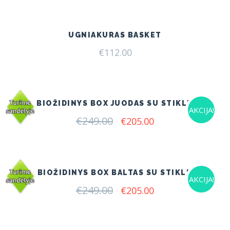
UGNIAKURAS BASKET
€
112.00
BIOŽIDINYS BOX JUODAS SU STIKLU
AKCIJA!
€
249.00
Original
Current
€
205.00
price
price
was:
is:
€249.00.
€205.00.
BIOŽIDINYS BOX BALTAS SU STIKLU
AKCIJA!
€
249.00
Original
Current
€
205.00
price
price
was:
is:
€249.00.
€205.00.