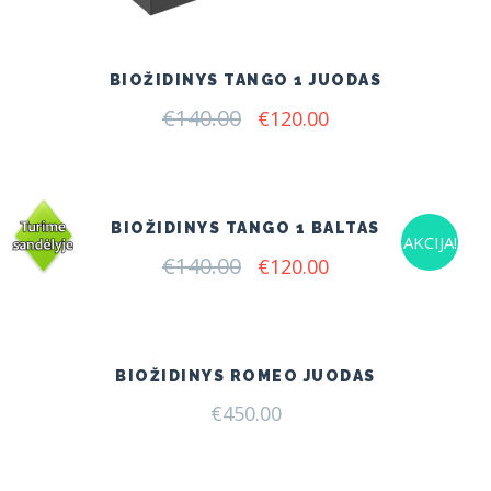
BIOŽIDINYS TANGO 1 JUODAS
€
140.00
Original
Current
€
120.00
price
price
was:
is:
€140.00.
€120.00.
BIOŽIDINYS TANGO 1 BALTAS
AKCIJA!
€
140.00
Original
Current
€
120.00
price
price
was:
is:
€140.00.
€120.00.
BIOŽIDINYS ROMEO JUODAS
€
450.00