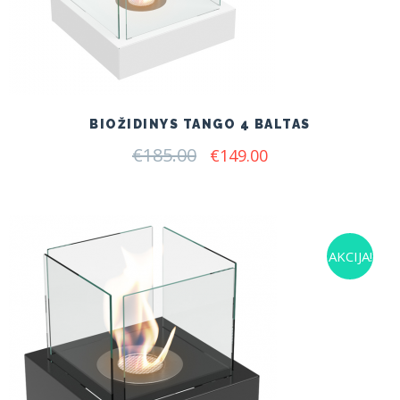
BIOŽIDINYS TANGO 4 BALTAS
€
185.00
Original
Current
€
149.00
price
price
was:
is:
€185.00.
€149.00.
AKCIJA!