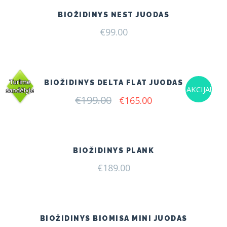
BIOŽIDINYS NEST JUODAS
€
99.00
BIOŽIDINYS DELTA FLAT JUODAS
AKCIJA!
€
199.00
Original
Current
€
165.00
price
price
was:
is:
€199.00.
€165.00.
BIOŽIDINYS PLANK
€
189.00
BIOŽIDINYS BIOMISA MINI JUODAS