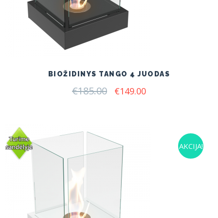
BIOŽIDINYS TANGO 4 JUODAS
€
185.00
Original
Current
€
149.00
price
price
was:
is:
€185.00.
€149.00.
AKCIJA!