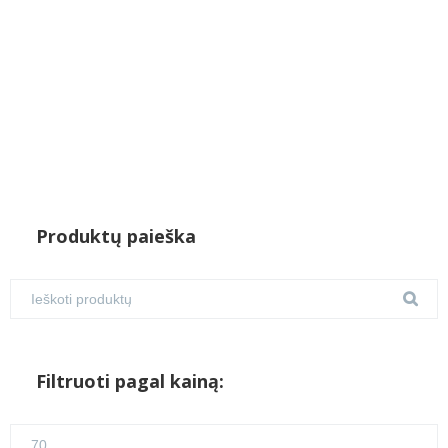
Produktų paieška
Filtruoti pagal kainą:
Min