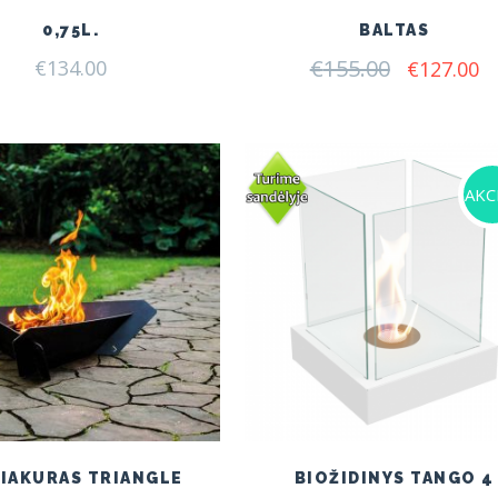
0,75L.
BALTAS
€
155.00
Original
C
€
134.00
€
127.00
price
pr
was:
is:
€155.00.
€1
AKCI
IAKURAS TRIANGLE
BIOŽIDINYS TANGO 4