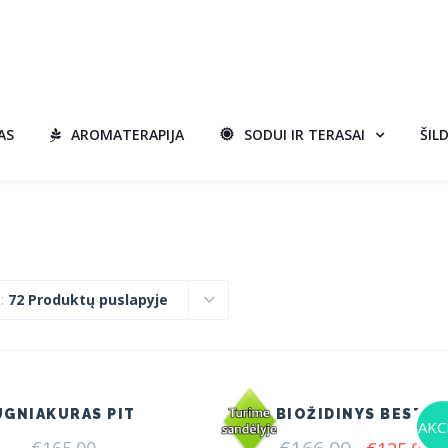
AS
AROMATERAPIJA
SODUI IR TERASAI
ŠIL
i:
72 Produktų puslapyje
UGNIAKURAS PIT
BIOŽIDINYS BESTA
AKCI
Original
C