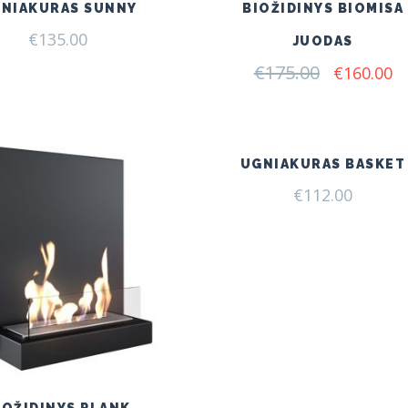
NIAKURAS SUNNY
BIOŽIDINYS BIOMISA
€
135.00
JUODAS
€
175.00
Original
C
€
160.00
price
pr
was:
is:
€175.00.
€1
UGNIAKURAS BASKET
€
112.00