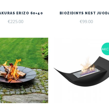
AKURAS ERIZO 60×40
BIOŽIDINYS NEST JUOD
€
225.00
€
99.00
AKCI