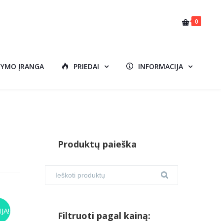
0
DYMO ĮRANGA
PRIEDAI
INFORMACIJA
Produktų paieška
JA!
Filtruoti pagal kainą:
urrent