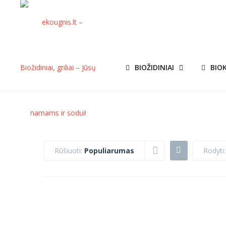
BIOŽIDINIAI
BIO
Rūšiuoti:
Populiarumas
Rodyti
BIOŽIDINYS BOX
BIOŽIDINYS
AKCIJA!
AKCIJ
BALTAS SU
DELTA FLAT