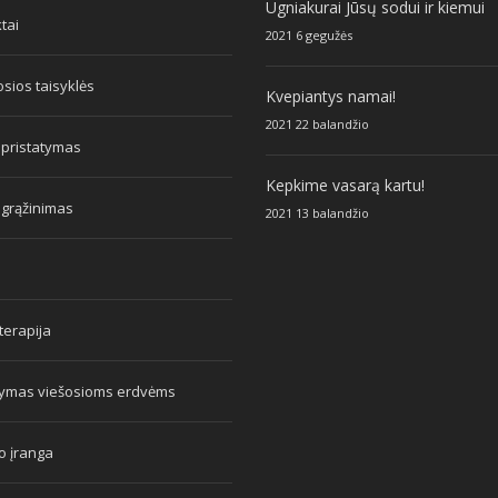
Ugniakurai Jūsų sodui ir kiemui
tai
2021 6 gegužės
sios taisyklės
Kvepiantys namai!
2021 22 balandžio
 pristatymas
Kepkime vasarą kartu!
 grąžinimas
2021 13 balandžio
erapija
tymas viešosioms erdvėms
o įranga