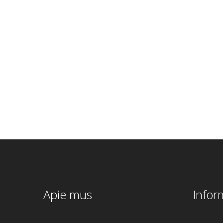
UGNIAKURAS
ERIZO 60×40
€
225.00
Apie mus
Infor