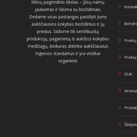
Mūsų pagrindinis tikslas – Jūsų namų
Kontak
jaukumas ir šiluma su biožidiniais.
Dedame visas pastangas pasiūlyti Jums
Bendro
aukščiausios kokybės biožidinius ir jų
priedus. Siūlome tik sertifikuotą
produkciją, pagamintą iš aukštos kokybės
Prekių
medžiagų, biokuras atitinka aukščiausius
higienos standartus ir yra visiškai
Prekių
organinis!
DUK
Aromat
Prista
Šildym