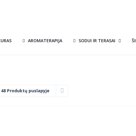
KURAS
AROMATERAPIJA
SODUI IR TERASAI
Š
:
48 Produktų puslapyje
BIOŽIDINYS BOX
A!
AKCIJA!
JUODAS SU