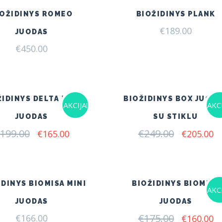
IOŽIDINYS ROMEO
BIOŽIDINYS PLANK
€
189.00
JUODAS
€
450.00
ŽIDINYS DELTA FLAT
BIOŽIDINYS BOX JUOD
AKCIJA!
AKCI
JUODAS
SU STIKLU
199.00
Original
Current
€
249.00
Original
C
€
165.00
€
205.00
price
price
price
pr
was:
is:
was:
is:
€199.00.
€165.00.
€249.00.
€2
IDINYS BIOMISA MINI
BIOŽIDINYS BIOMISA
AKCI
JUODAS
JUODAS
€
175.00
Original
C
€
166.00
€
160.00