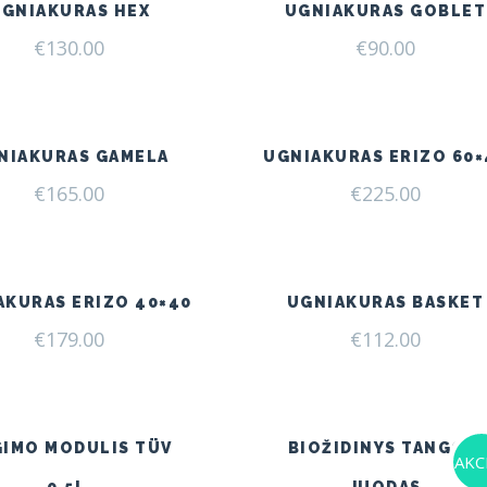
UGNIAKURAS HEX
UGNIAKURAS GOBLET
€
130.00
€
90.00
NIAKURAS GAMELA
UGNIAKURAS ERIZO 60×
€
165.00
€
225.00
AKURAS ERIZO 40×40
UGNIAKURAS BASKET
€
179.00
€
112.00
GIMO MODULIS TÜV
BIOŽIDINYS TANGO 4
AKCI
0,5L.
JUODAS