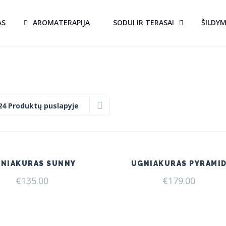
AS
AROMATERAPIJA
SODUI IR TERASAI
ŠILDY
24 Produktų puslapyje
NIAKURAS SUNNY
UGNIAKURAS PYRAMI
€
135.00
€
179.00