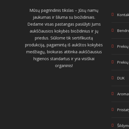
Mūsų pagrindinis tikslas – Jūsų namų
Kontak
jaukumas ir šiluma su biožidiniais.
Dedame visas pastangas pasiūlyti Jums
Bendro
aukščiausios kokybės biožidinius ir jų
priedus. Siūlome tik sertifikuotą
produkciją, pagamintą iš aukštos kokybės
Prekių
medžiagų, biokuras atitinka aukščiausius
higienos standartus ir yra visiškai
Prekių
organinis!
DUK
Aromat
Prista
Šildym