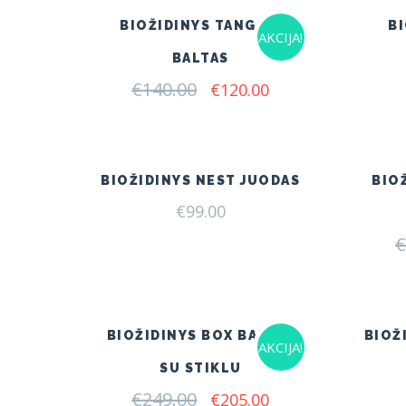
BIOŽIDINYS TANGO 1
B
AKCIJA!
BALTAS
€
140.00
Original
Current
€
120.00
price
price
was:
is:
€140.00.
€120.00.
BIOŽIDINYS NEST JUODAS
BIO
€
99.00
€
BIOŽIDINYS BOX BALTAS
BIOŽ
AKCIJA!
SU STIKLU
€
249.00
Original
Current
€
205.00