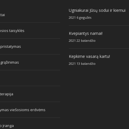
Ugniakurai Jūsų sodui ir kiemui
tai
2021 6 gegužės
sios taisyklės
Kvepiantys namai!
2021 22 balandžio
 pristatymas
Kepkime vasarą kartu!
 grąžinimas
2021 13 balandžio
erapija
tymas viešosioms erdvėms
o įranga