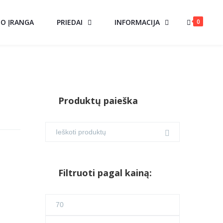
0
MO ĮRANGA
PRIEDAI
INFORMACIJA
Produktų paieška
D
Filtruoti pagal kainą:
Min
kaina
Maks