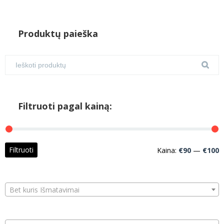
Produktų paieška
Filtruoti pagal kainą:
M
M
Filtruoti
Kaina:
€90
—
€100
k
k
Bet kuris Išmatavimai