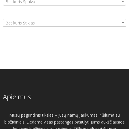
Bet kuris Spalva
Bet kuris Stiklas
Apie mus
Mūsų pagrindinis tikslas – Jūsų namų jaukumas ir šiluma su
biožidiniais. Dedame visas pastangas pasiūlyti Jums aukščiausios
kokybės biožidinius ir jų priedus. Siūlome tik sertifikuotą