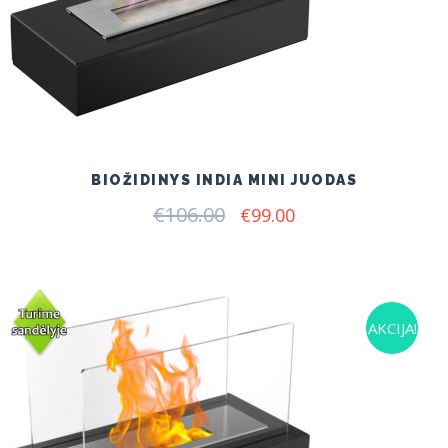
BIOŽIDINYS INDIA MINI JUODAS
€
106.00
Original
Current
€
99.00
price
price
was:
is:
€106.00.
€99.00.
AKCIJA!