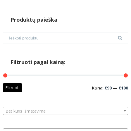
Produktų paieška
Filtruoti pagal kainą:
M
M
Filtruoti
Kaina:
€90
—
€100
k
k
Bet kuris Išmatavimai