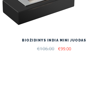
BIOŽIDINYS INDIA MINI JUODAS
€
106.00
Original
Current
€
99.00
price
price
was:
is:
€106.00.
€99.00.