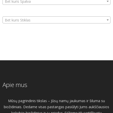
Bet kuris Spalva
Bet kuris Stiklas
Apie mus
Mūsų pagrindinis tikslas – Jūsų namų jaukumas ir šiluma su
biožidiniais. Dedame visas pastangas pasiūlyti Jums aukščiausios
kokybės biožidinius ir jų priedus. Siūlome tik sertifikuotą