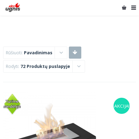
Rūšiuoti:
Pavadinimas
Rodyti:
72 Produktų puslapyje
AKCIJA!