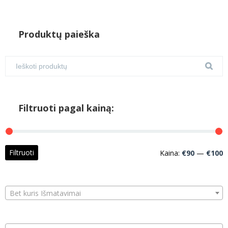
Produktų paieška
Filtruoti pagal kainą:
M
M
Filtruoti
Kaina:
€90
—
€100
k
k
Bet kuris Išmatavimai