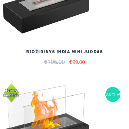
BIOŽIDINYS INDIA MINI JUODAS
€
106.00
Original
Current
€
99.00
price
price
was:
is:
€106.00.
€99.00.
AKCIJA!