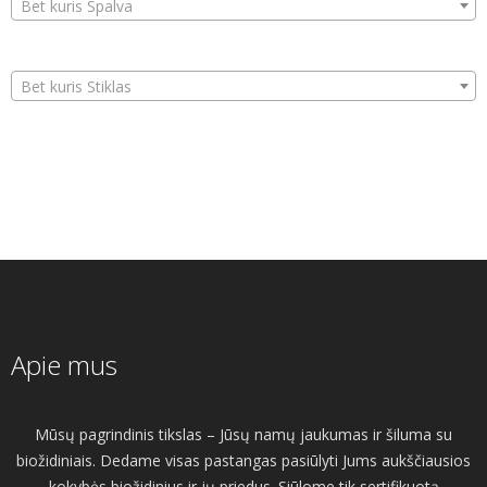
Bet kuris Spalva
Bet kuris Stiklas
Apie mus
Mūsų pagrindinis tikslas – Jūsų namų jaukumas ir šiluma su
biožidiniais. Dedame visas pastangas pasiūlyti Jums aukščiausios
kokybės biožidinius ir jų priedus. Siūlome tik sertifikuotą