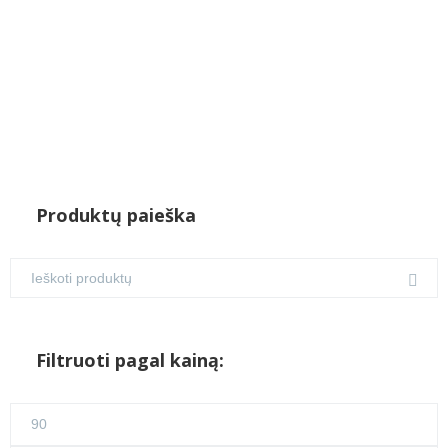
Produktų paieška
Filtruoti pagal kainą:
Min
kaina