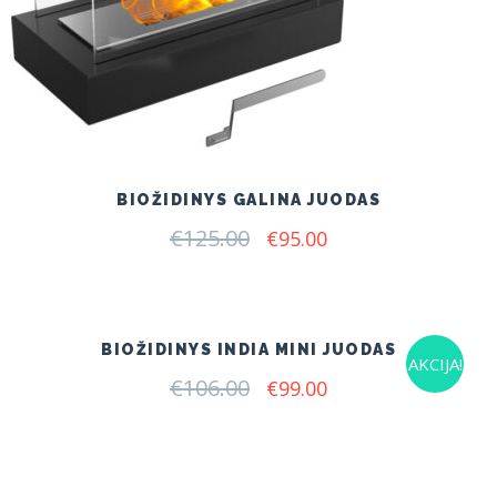
BIOŽIDINYS GALINA JUODAS
€
125.00
Original
Current
€
95.00
price
price
was:
is:
€125.00.
€95.00.
BIOŽIDINYS INDIA MINI JUODAS
AKCIJA!
€
106.00
Original
Current
€
99.00
price
price
was:
is:
€106.00.
€99.00.