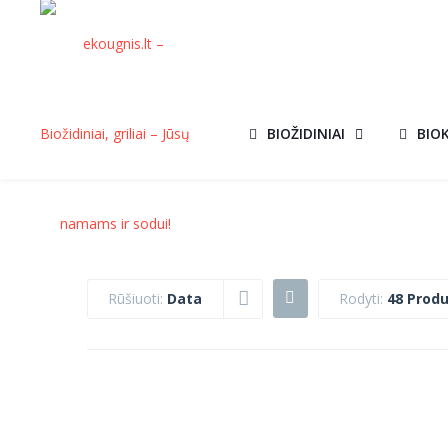
BIOŽIDINIAI
BIO
Rūšiuoti:
Data
Rodyti:
48 Produ
KEPSNINĖ
KEPSNINĖ
AKCIJ
MORETTI
FARREL