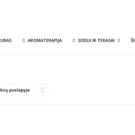
KURAS
AROMATERAPIJA
SODUI IR TERASAI
Š
ktų puslapyje
KEPSNINĖ
A!
AKCIJA!
BILOTTI