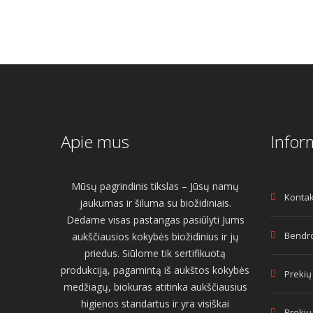
Apie mus
Infor
Mūsų pagrindinis tikslas – Jūsų namų
Kontak
jaukumas ir šiluma su biožidiniais.
Dedame visas pastangas pasiūlyti Jums
Bendro
aukščiausios kokybės biožidinius ir jų
priedus. Siūlome tik sertifikuotą
produkciją, pagamintą iš aukštos kokybės
Prekių
medžiagų, biokuras atitinka aukščiausius
higienos standartus ir yra visiškai
Prekių