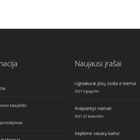
macija
Naujausi įrašai
Ugniakurai Jūsų sodui ir kiemui
tai
2021 6 gegužės
sios taisyklės
Kvepiantys namai!
2021 22 balandžio
 pristatymas
Kepkime vasarą kartu!
 grąžinimas