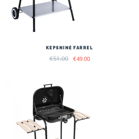
KEPSNINĖ FARREL
€
51.00
Original
Current
€
49.00
price
price
was:
is:
€51.00.
€49.00.