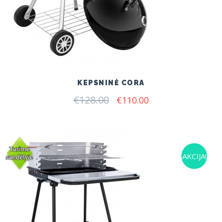
KEPSNINĖ CORA
€
128.00
Original
Current
€
110.00
price
price
was:
is:
€128.00.
€110.00.
AKCIJA!