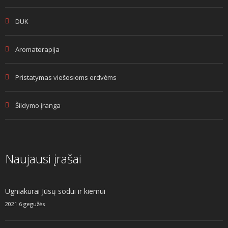
DUK
Aromaterapija
Pristatymas viešosioms erdvėms
Šildymo įranga
Naujausi įrašai
Ugniakurai Jūsų sodui ir kiemui
2021 6 gegužės