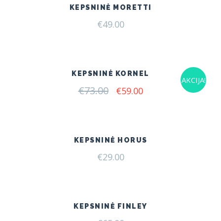
KEPSNINĖ MORETTI
€
49.00
KEPSNINĖ KORNEL
AKCIJA!
€
73.00
Original
Current
€
59.00
price
price
was:
is:
€73.00.
€59.00.
KEPSNINĖ HORUS
€
29.00
KEPSNINĖ FINLEY