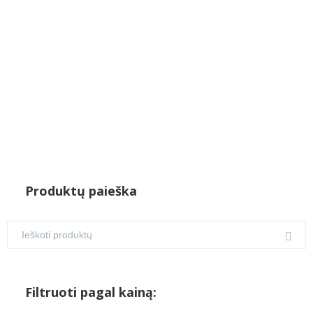
€36.00.
€30.00.
Produktų paieška
Filtruoti pagal kainą: