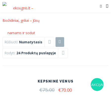
Rūšiuoti:
Numatytasis
Rodyti:
24 Produktų puslapyje
KEPSNINĖ VENUS
AKCIJA!
€
75.00
Original
Current
€
70.00
price
price
was:
is:
€75.00.
€70.00.