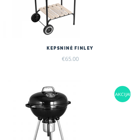
KEPSNINĖ FINLEY
€
65.00
AKCIJA!