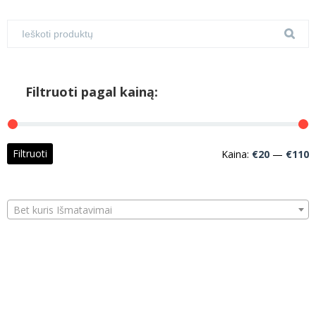
Filtruoti pagal kainą:
M
M
Filtruoti
Kaina:
€20
—
€110
k
k
Bet kuris Išmatavimai