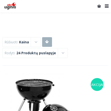
Rūšiuoti:
Kaina
Rodyti:
24 Produktų puslapyje
AKCIJA!