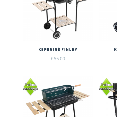
KEPSNINĖ FINLEY
€
65.00