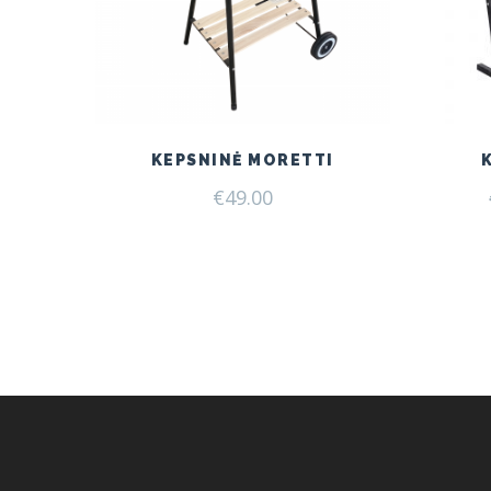
KEPSNINĖ MORETTI
€
49.00