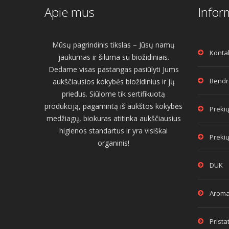
Apie mus
Infor
Mūsų pagrindinis tikslas – Jūsų namų
Konta
jaukumas ir šiluma su biožidiniais.
Dedame visas pastangas pasiūlyti Jums
Bendro
aukščiausios kokybės biožidinius ir jų
priedus. Siūlome tik sertifikuotą
produkciją, pagamintą iš aukštos kokybės
Prekių
medžiagų, biokuras atitinka aukščiausius
higienos standartus ir yra visiškai
Prekių
organinis!
DUK
Aroma
Prist