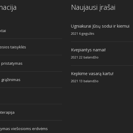
macija
Naujausi įrašai
Ugniakurai Jūsų sodui ir kiemui
ktai
2021 6 gegužės
sios taisyklės
Kvepiantys namai!
2021 22 balandžio
 pristatymas
Kepkime vasarą kartu!
 grąžinimas
2021 13 balandžio
terapija
atymas viešosioms erdvėms